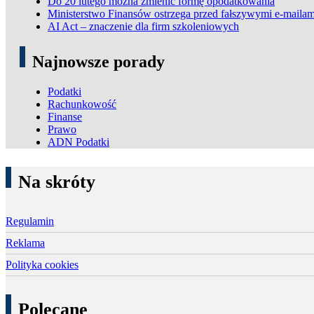
Do 20 lutego można zmienić formę opodatkowania
Ministerstwo Finansów ostrzega przed fałszywymi e-mailam
AI Act – znaczenie dla firm szkoleniowych
Najnowsze porady
Podatki
Rachunkowość
Finanse
Prawo
ADN Podatki
Na skróty
Regulamin
Reklama
Polityka cookies
Polecane