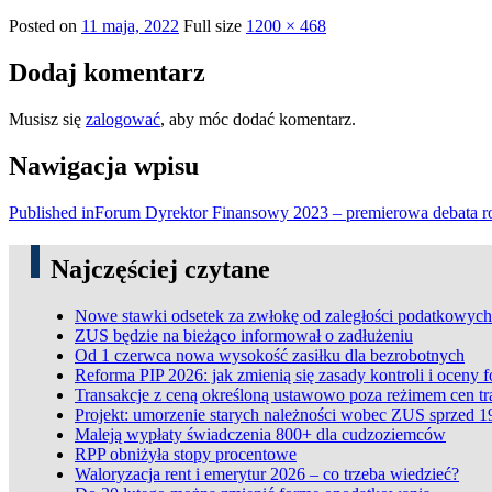
Posted on
11 maja, 2022
Full size
1200 × 468
Dodaj komentarz
Musisz się
zalogować
, aby móc dodać komentarz.
Nawigacja wpisu
Published in
Forum Dyrektor Finansowy 2023 – premierowa debata r
Najczęściej czytane
Nowe stawki odsetek za zwłokę od zaległości podatkowych
ZUS będzie na bieżąco informował o zadłużeniu
Od 1 czerwca nowa wysokość zasiłku dla bezrobotnych
Reforma PIP 2026: jak zmienią się zasady kontroli i oceny 
Transakcje z ceną określoną ustawowo poza reżimem cen t
Projekt: umorzenie starych należności wobec ZUS sprzed 1
Maleją wypłaty świadczenia 800+ dla cudzoziemców
RPP obniżyła stopy procentowe
Waloryzacja rent i emerytur 2026 – co trzeba wiedzieć?