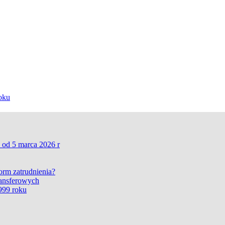
oku
 od 5 marca 2026 r
form zatrudnienia?
ransferowych
999 roku