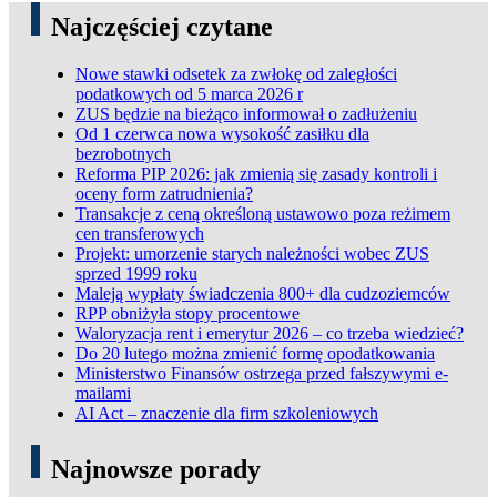
Najczęściej czytane
Nowe stawki odsetek za zwłokę od zaległości
podatkowych od 5 marca 2026 r
ZUS będzie na bieżąco informował o zadłużeniu
Od 1 czerwca nowa wysokość zasiłku dla
bezrobotnych
Reforma PIP 2026: jak zmienią się zasady kontroli i
oceny form zatrudnienia?
Transakcje z ceną określoną ustawowo poza reżimem
cen transferowych
Projekt: umorzenie starych należności wobec ZUS
sprzed 1999 roku
Maleją wypłaty świadczenia 800+ dla cudzoziemców
RPP obniżyła stopy procentowe
Waloryzacja rent i emerytur 2026 – co trzeba wiedzieć?
Do 20 lutego można zmienić formę opodatkowania
Ministerstwo Finansów ostrzega przed fałszywymi e-
mailami
AI Act – znaczenie dla firm szkoleniowych
Najnowsze porady