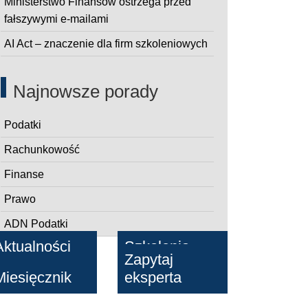
Ministerstwo Finansów ostrzega przed
fałszywymi e-mailami
AI Act – znaczenie dla firm szkoleniowych
Najnowsze porady
Podatki
Rachunkowość
Finanse
Prawo
ADN Podatki
pny
Aktualności
Szkolenia
Zapytaj
Miesięcznik
eksperta