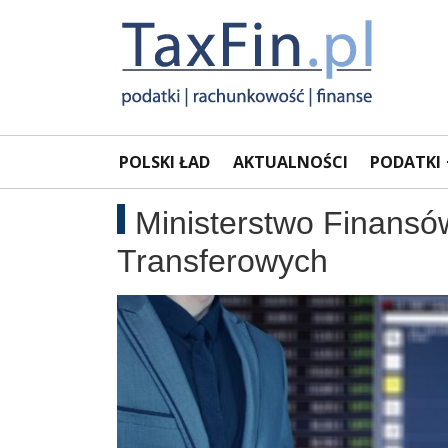
Rachunkowość,
Portal
POLSKI ŁAD
AKTUALNOŚCI
PODATKI
dla
Podatki,
księgowych
Ministerstwo Finans
VAT,
Transferowych
Orzeczenia
NSA
i
WSA