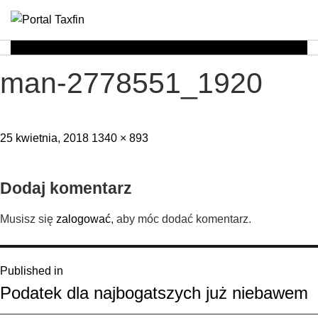
Rachunkowość,
Portal
dla
Podatki,
man-2778551_1920
księgowych
VAT,
Posted
Full
25 kwietnia, 2018
1340 × 893
Orzeczenia
on
size
NSA
Dodaj komentarz
i
Musisz się
zalogować
, aby móc dodać komentarz.
WSA
Nawigacja
Published in
–
Podatek dla najbogatszych już niebawem
wpisu