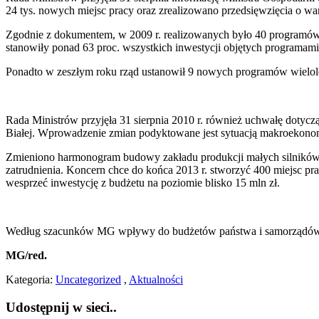
24 tys. nowych miejsc pracy oraz zrealizowano przedsięwzięcia o war
Zgodnie z dokumentem, w 2009 r. realizowanych było 40 programów wi
stanowiły ponad 63 proc. wszystkich inwestycji objętych programami 
Ponadto w zeszłym roku rząd ustanowił 9 nowych programów wielolet
Rada Ministrów przyjęła 31 sierpnia 2010 r. również uchwałę dotycz
Białej. Wprowadzenie zmian podyktowane jest sytuacją makroekono
Zmieniono harmonogram budowy zakładu produkcji małych silników b
zatrudnienia. Koncern chce do końca 2013 r. stworzyć 400 miejsc pra
wesprzeć inwestycję z budżetu na poziomie blisko 15 mln zł.
Według szacunków MG wpływy do budżetów państwa i samorządów tery
MG/red.
Kategoria:
Uncategorized
,
Aktualności
Udostępnij w sieci..