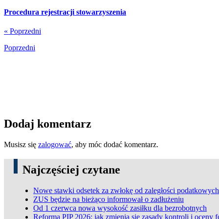
Procedura rejestracji stowarzyszenia
« Poprzedni
Poprzedni
Dodaj komentarz
Musisz się
zalogować
, aby móc dodać komentarz.
Najczęściej czytane
Nowe stawki odsetek za zwłokę od zaległości podatkowych
ZUS będzie na bieżąco informował o zadłużeniu
Od 1 czerwca nowa wysokość zasiłku dla bezrobotnych
Reforma PIP 2026: jak zmienią się zasady kontroli i oceny 