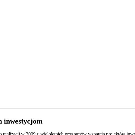
ym inwestycjom
 o realizacji w 2009 r. wieloletnich programów wsparcia projektów in