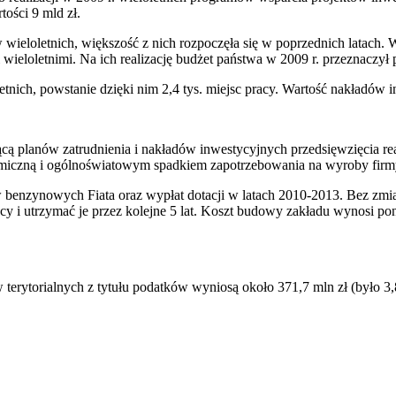
tości 9 mld zł.
eloletnich, większość z nich rozpoczęła się w poprzednich latach. Ws
wieloletnimi. Na ich realizację budżet państwa w 2009 r. przeznaczył 
nich, powstanie dzięki nim 2,4 tys. miejsc pracy. Wartość nakładów 
ącą planów zatrudnienia i nakładów inwestycyjnych przedsięwzięcia r
miczną i ogólnoświatowym spadkiem zapotrzebowania na wyroby firm
enzynowych Fiata oraz wypłat dotacji w latach 2010-2013. Bez zmia
cy i utrzymać je przez kolejne 5 lat. Koszt budowy zakładu wynosi pon
torialnych z tytułu podatków wyniosą około 371,7 mln zł (było 3,8