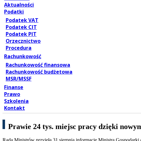
Aktualności
Podatki
Podatek VAT
Podatek CIT
Podatek PIT
Orzecznictwo
Procedura
Rachunkowość
Rachunkowość finansowa
Rachunkowość budżetowa
MSR/MSSF
Finanse
Prawo
Szkolenia
Kontakt
Prawie 24 tys. miejsc pracy dzięki now
Rada Ministrów przyjęła 31 sierpnia informację Ministra Gospodarki