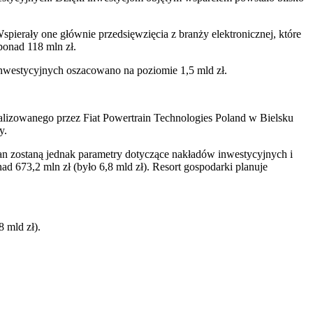
pierały one głównie przedsięwzięcia z branży elektronicznej, które
ponad 118 mln zł.
inwestycyjnych oszacowano na poziomie 1,5 mld zł.
ealizowanego przez Fiat Powertrain Technologies Poland w Bielsku
y.
n zostaną jednak parametry dotyczące nakładów inwestycyjnych i
ad 673,2 mln zł (było 6,8 mld zł). Resort gospodarki planuje
 mld zł).