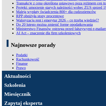
Transakcje z ceną określoną ustawowo poza reżimem cen t
Projekt: umorzenie starych należności wobec ZUS sprzed 1
Maleją wypłaty świadczenia 800+ dla cudzoziemców
RPP obniżyła stopy procentowe
Waloryzacja rent i emerytur 2026 – co trzeba wiedzieć?
Do 20 lutego można zmienić formę opodatkowania
Ministerstwo Finansów ostrzega przed fałszywymi e-mailam
AI Act – znaczenie dla firm szkoleniowych
Najnowsze porady
Podatki
Rachunkowość
Finanse
Prawo
ADN Podatki
Aktualności
Szkolenia
Miesięcznik
Zapytaj eksperta