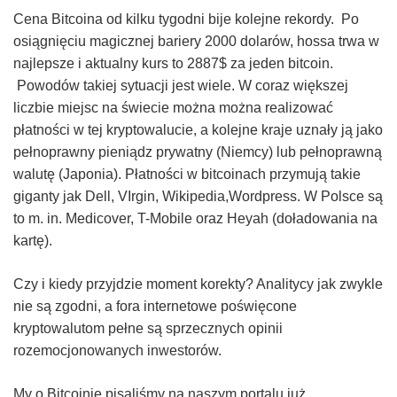
Cena Bitcoina od kilku tygodni bije kolejne rekordy. Po
–
osiągnięciu magicznej bariery 2000 dolarów, hossa trwa w
najlepsze i aktualny kurs to 2887$ za jeden bitcoin.
Taxfin.pl
Powodów takiej sytuacji jest wiele. W coraz większej
liczbie miejsc na świecie można można realizować
płatności w tej kryptowalucie, a kolejne kraje uznały ją jako
pełnoprawny pieniądz prywatny (Niemcy) lub pełnoprawną
walutę (Japonia). Płatności w bitcoinach przymują takie
giganty jak Dell, VIrgin, Wikipedia,Wordpress. W Polsce są
to m. in. Medicover, T-Mobile oraz Heyah (doładowania na
kartę).
Czy i kiedy przyjdzie moment korekty? Analitycy jak zwykle
nie są zgodni, a fora internetowe poświęcone
kryptowalutom pełne są sprzecznych opinii
rozemocjonowanych inwestorów.
My o Bitcoinie pisaliśmy na naszym portalu już