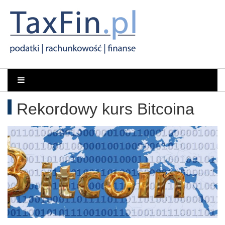
Rachunkowość,
Portal
dla
Podatki,
Rekordowy kurs Bitcoina
księgowych
VAT,
Orzeczenia
NSA
i
WSA