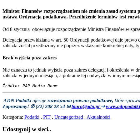
Minister Finansów rozporządzeniem nie zmienia zasad systemu p
ustawa Ordynacja podatkowa. Przedłużenie terminów jest rozw
Od 8 stycznia obowiązuje rozporządzenie Ministra Finansów w spraw
Delegacja przewidziana w art. 50 Ordynacji podatkowej daje prawo 
zaliczki został przedłużony nie poprzez wskazanie konkretnej daty,
Brak wyjścia poza zakres
Nie oznacza to jednak wyjścia poza zakres delegacji i określenia w
zaliczki w jednym miesiącu, a pobranie tej nadwyżki w innym miesią
Źródło: PAP Media Room
ADN Podatki
oferuje
rozwiązania prawno-podatkowe,
które sprawd
Zapraszamy! ✆ (22) 208 28 54
✉
biuro@adn.pl
⇒
www.adnpodatki
Kategoria:
Podatki
,
PIT
,
Uncategorized
,
Aktualności
Udostępnij w sieci..