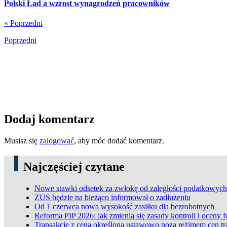
Polski Ład a wzrost wynagrodzeń pracowników
« Poprzedni
Poprzedni
Dodaj komentarz
Musisz się
zalogować
, aby móc dodać komentarz.
Najczęściej czytane
Nowe stawki odsetek za zwłokę od zaległości podatkowych
ZUS będzie na bieżąco informował o zadłużeniu
Od 1 czerwca nowa wysokość zasiłku dla bezrobotnych
Reforma PIP 2026: jak zmienią się zasady kontroli i oceny 
Transakcje z ceną określoną ustawowo poza reżimem cen t