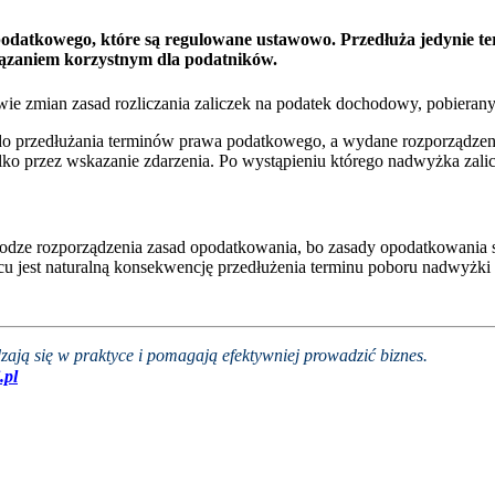
odatkowego, które są regulowane ustawowo. Przedłuża jedynie te
iązaniem korzystnym dla podatników.
ie zmian zasad rozliczania zaliczek na podatek dochodowy, pobierany
do przedłużania terminów prawa podatkowego, a wydane rozporządzeni
 tylko przez wskazanie zdarzenia. Po wystąpieniu którego nadwyżka zal
 drodze rozporządzenia zasad opodatkowania, bo zasady opodatkowania 
cu jest naturalną konsekwencję przedłużenia terminu poboru nadwyżki z
zają się w praktyce i pomagają efektywniej prowadzić biznes.
.pl