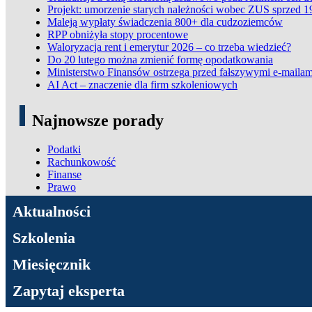
Projekt: umorzenie starych należności wobec ZUS sprzed 1
Maleją wypłaty świadczenia 800+ dla cudzoziemców
RPP obniżyła stopy procentowe
Waloryzacja rent i emerytur 2026 – co trzeba wiedzieć?
Do 20 lutego można zmienić formę opodatkowania
Ministerstwo Finansów ostrzega przed fałszywymi e-mailam
AI Act – znaczenie dla firm szkoleniowych
Najnowsze porady
Podatki
Rachunkowość
Finanse
Prawo
ADN Podatki
Aktualności
Szkolenia
Miesięcznik
Zapytaj eksperta