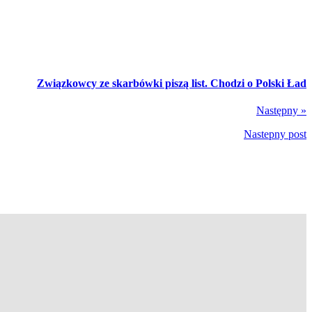
Związkowcy ze skarbówki piszą list. Chodzi o Polski Ład
Następny »
Nastepny post