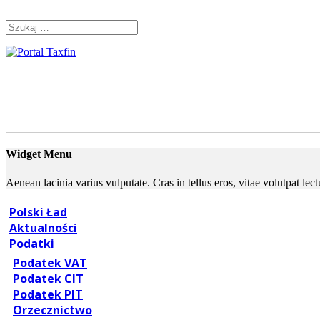
Skip
Skip
to
to
Szukaj:
navigation
content
Rachunkowość,
Portal
dla
Podatki,
księgowych
VAT,
Orzeczenia
Widget Menu
NSA
Aenean lacinia varius vulputate. Cras in tellus eros, vitae volutpat le
i
Polski Ład
WSA
Aktualności
Podatki
–
Podatek VAT
Taxfin.pl
Podatek CIT
Podatek PIT
Orzecznictwo