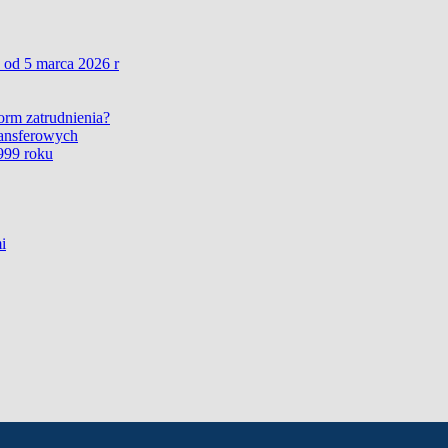
 od 5 marca 2026 r
form zatrudnienia?
ransferowych
999 roku
i