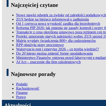
Pages
Najczęściej czytane
Nowe stawki odsetek za zwłokę od zaległości podatkowych
ZUS będzie na bieżąco informował o zadłużeniu
Od 1 czerwca nowa wysokość zasiłku dla bezrobotnych
Reforma PIP 2026: jak zmienią się zasady kontroli i oceny 
Transakcje z ceną określoną ustawowo poza reżimem cen t
Projekt: umorzenie starych należności wobec ZUS sprzed 1
Maleją wypłaty świadczenia 800+ dla cudzoziemców
RPP obniżyła stopy procentowe
Waloryzacja rent i emerytur 2026 – co trzeba wiedzieć?
Do 20 lutego można zmienić formę opodatkowania
Ministerstwo Finansów ostrzega przed fałszywymi e-mailam
AI Act – znaczenie dla firm szkoleniowych
Najnowsze porady
Podatki
Rachunkowość
Finanse
Prawo
ADN Podatki
Aktualności