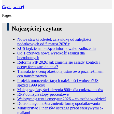
Czytaj wiecej
Pages
Najczęściej czytane
Nowe stawki odsetek za zwłokę od zaległości
podatkowych od 5 marca 2026 r
ZUS będzie na bieżąco informował o zadłużeniu
Od 1 czerwca nowa wysokość zasiłku dla
bezrobotnych
Reforma PIP 2026: jak zmienią się zasady kontroli i
oceny form zatrudnienia?
Transakcje z ceną określoną ustawowo poza reżimem
cen transferowych
Projekt: umorzenie starych należności wobec ZUS
sprzed 1999 roku
Maleją wypłaty świadczenia 800+ dla cudzoziemców
RPP obniżyła stopy procentowe
Waloryzacja rent i emerytur 2026 – co trzeba wiedzieć?
Do 20 lutego można zmienić formę opodatkowania
Ministerstwo Finansów ostrzega przed fałszywymi e-
mailami