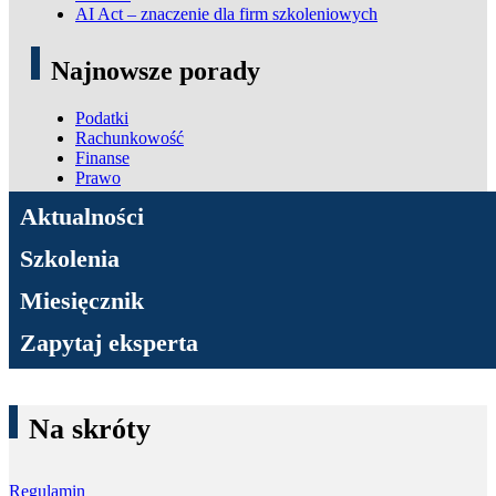
AI Act – znaczenie dla firm szkoleniowych
Najnowsze porady
Podatki
Rachunkowość
Finanse
Prawo
ADN Podatki
Aktualności
Szkolenia
Miesięcznik
Zapytaj eksperta
Na skróty
Regulamin