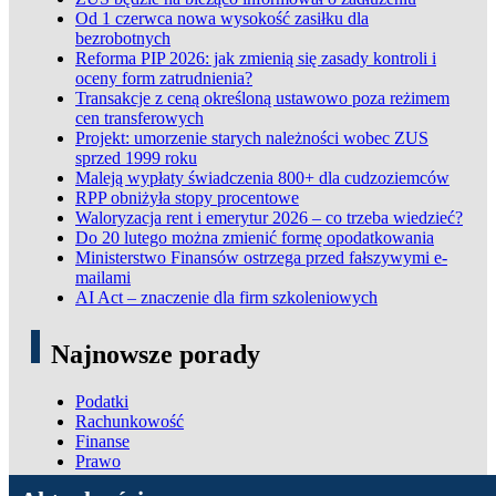
Od 1 czerwca nowa wysokość zasiłku dla
bezrobotnych
Reforma PIP 2026: jak zmienią się zasady kontroli i
oceny form zatrudnienia?
Transakcje z ceną określoną ustawowo poza reżimem
cen transferowych
Projekt: umorzenie starych należności wobec ZUS
sprzed 1999 roku
Maleją wypłaty świadczenia 800+ dla cudzoziemców
RPP obniżyła stopy procentowe
Waloryzacja rent i emerytur 2026 – co trzeba wiedzieć?
Do 20 lutego można zmienić formę opodatkowania
Ministerstwo Finansów ostrzega przed fałszywymi e-
mailami
AI Act – znaczenie dla firm szkoleniowych
Najnowsze porady
Podatki
Rachunkowość
Finanse
Prawo
ADN Podatki