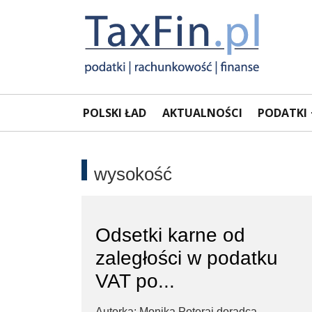
Rachunkowość,
Portal
POLSKI ŁAD
AKTUALNOŚCI
PODATKI
dla
Podatki,
księgowych
VAT,
wysokość
Orzeczenia
Odsetki karne od
NSA
zaległości w podatku
i
VAT po...
Autorka: Monika Poteraj doradca