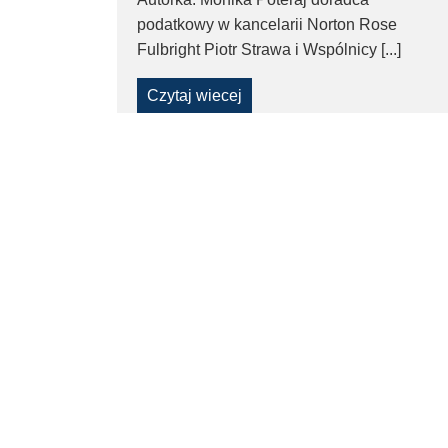
WSA
podatkowy w kancelarii Norton Rose
–
Fulbright Piotr Strawa i Wspólnicy [...]
Taxfin.pl
Czytaj wiecej
Pages