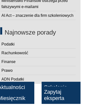
Ministerstwo Finansów ostrzega przed
fałszywymi e-mailami
AI Act – znaczenie dla firm szkoleniowych
Najnowsze porady
Podatki
Rachunkowość
Finanse
Prawo
ADN Podatki
Aktualności
Szkolenia
Zapytaj
Miesięcznik
eksperta