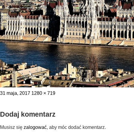
–
Taxfin.pl
Posted
Full
31 maja, 2017
1280 × 719
on
size
Dodaj komentarz
Musisz się
zalogować
, aby móc dodać komentarz.