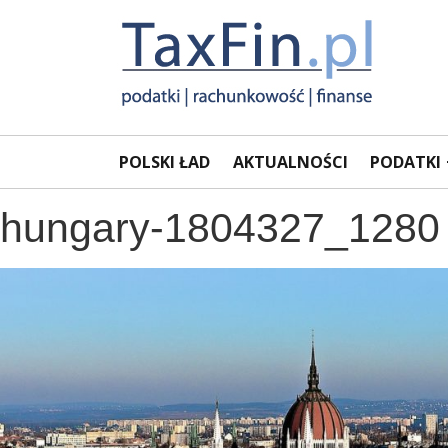
Rachunkowość,
Portal
POLSKI ŁAD
AKTUALNOŚCI
PODATKI
dla
Podatki,
księgowych
hungary-1804327_1280
VAT,
Orzeczenia
NSA
i
WSA