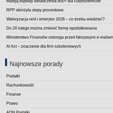
Maleją wypłaty świadczenia 800+ dla cudzoziemców
RPP obniżyła stopy procentowe
Waloryzacja rent i emerytur 2026 – co trzeba wiedzieć?
Do 20 lutego można zmienić formę opodatkowania
Ministerstwo Finansów ostrzega przed fałszywymi e-mailam
AI Act – znaczenie dla firm szkoleniowych
Najnowsze porady
Podatki
Rachunkowość
Finanse
Prawo
ADN Podatki