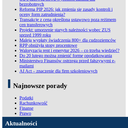
bezrobotnych
Reforma PIP 2026: jak zmienią się zasady kontroli i
oceny form zatrudnienia?
Transakcje z ceną określoną ustawowo poza reżimem
cen transferowych
Projekt: umorzenie starych należności wobec ZUS
sprzed 1999 roku
Maleją wypłaty świadczenia 800+ dla cudzoziemców
RPP obniżyła stopy procentowe
Waloryzacja rent i emerytur 2026 – co trzeba wiedzieć?
Do 20 lutego można zmienić formę opodatkowania
Ministerstwo Finansów ostrzega przed fałszywymi e-
mailami
AI Act – znaczenie dla firm szkoleniowych
Najnowsze porady
Podatki
Rachunkowość
Finanse
Prawo
ADN Podatki
Aktualności