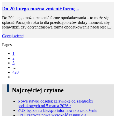
Do 20 lutego można zmienić formę...
Do 20 lutego można zmienić formę opodatkowania – to może się
opłacać Początek roku to dla przedsiębiorców dobry moment, aby
sprawdzić, czy dotychczasowa forma opodatkowania nadal jest [...]
Czytaj wiecej
Pages
1
2
3
…
420
Najczęściej czytane
Nowe stawki odsetek za zwłokę od zaległości
podatkowych od 5 marca 2026 r
ZUS będzie na bieżąco informował o zadłużeniu
Od 1 czerwca nowa wysokość zasiłku dla