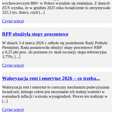
wychowawczym 800+ w Polsce wyraźnie się zmniejsza. Z danych
ZUS wynika, że w grudniu 2025 roku świadczenie to otrzymywało
325,3 tys. dzieci, czyli [...]
Czytaj wiecej
RPP obniżyła stopy procentowe
W dniach 3-4 marca 2026 r. odbyło się posiedzenie Rady Polityki
Pieniężnej. Rada postanowiła obniżyć stopy procentowe NBP
o 0,25 pkt proc. do poziomu (w skali rocznej): stopa referencyjna
3,75%, [...]
Czytaj wiecej
Waloryzacja rent i emerytur 2026 – co trzeba...
Waloryzacja rent i emerytur to coroczny mechanizm podwyższania
świadczeń, którego celem jest utrzymanie ich realnej wartości w
warunkach inflacji i wzrostu wynagrodzeń. Proces ten realizuje w
[...]
Czytaj wiecej