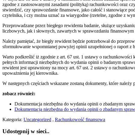
zgodne z zastosowanymi zasadami (polityką) rachunkowości oraz czy r
stwierdzić, czy sprawozdanie finansowe, jako całość i stanowiące po
czytelnika, i czy można uznać za wiarygodne (rzetelne, zgodne z w
Przeprowadzane przez biegłego rewidenta badanie, służące uzyskani
liczbowych, jak i słownych, zawartych w sprawozdaniu finansowym i
Należy pamiętać, że biegły rewident będzie potrzebował do przepr
sformułowanie wspomnianej powyżej opinii uzupełnionej o raport z 
Warto podkreślić iż zgodnie z art. 67 ust. 1 ustawy o rachunkowośc
pełnych informacji niezbędnych do wydania opinii o badanym sprawo
rewident jest uprawniony na mocy art. 67 ust. 2 ustawy o rachunkow
upoważnienia jej kierownika.
W następnych częściach wskazane zostaną dokumenty, które należy 
zobacz również:
Dokumentacja niezbędna do wydania opinii o zbadanym spraw
Dokumentacja niezbędna do wydania opinii o zbadanym spraw
Kategoria:
Uncategorized
,
Rachunkowość finansowa
Udostępnij w sieci..