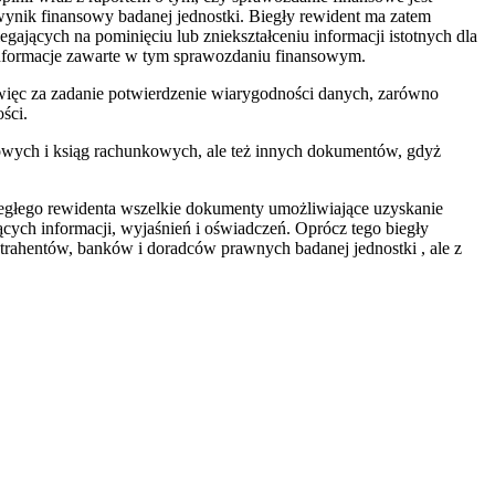
 wynik finansowy badanej jednostki. Biegły rewident ma zatem
gających na pominięciu lub zniekształceniu informacji istotnych dla
 informacje zawarte w tym sprawozdaniu finansowym.
więc za zadanie potwierdzenie wiarygodności danych, zarówno
ści.
owych i ksiąg rachunkowych, ale też innych dokumentów, gdyż
biegłego rewidenta wszelkie dokumenty umożliwiające uzyskanie
cych informacji, wyjaśnień i oświadczeń. Oprócz tego biegły
ntrahentów, banków i doradców prawnych badanej jednostki , ale z