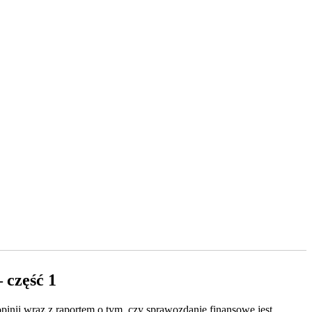
 część 1
pinii wraz z raportem o tym, czy sprawozdanie finansowe jest