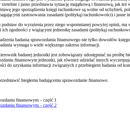
zetelnie i jasno przedstawia sytuację majątkową i finansową, jak też
dstawę jego sporządzenia księgi rachunkowe są wolne od uchybień, pole
ymagającymi zastosowania zasadami (polityką) rachunkowości) i jasne
u podstaw do wyrażenia przez niego wspomnianej powyżej opinii, ma 
 ich zgodności z wiążącymi jednostkę zasadami (polityką) rachunkowo
owadzenia badania sprawozdania finansowego nie tylko dowodów księg
badania wymaga o wiele większego zakresu informacji.
i kierownik badanej jednostki jest zobowiązany udostępniać na prośbę 
zdaniu finansowym jednostki, jak również udzielać innych wyczerpują
ości do uzyskania informacji związanych z przebiegiem badania od ko
przedstawić biegłemu badającemu sprawozdanie finansowe.
ozdaniu finansowym – część 1
ozdaniu finansowym – część 2