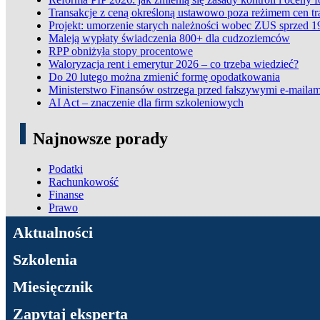
Transakcje z ceną określoną ustawowo poza reżimem cen t
Projekt: umorzenie starych należności wobec ZUS sprzed 1
Maleją wypłaty świadczenia 800+ dla cudzoziemców
RPP obniżyła stopy procentowe
Waloryzacja rent i emerytur 2026 – co trzeba wiedzieć?
Do 20 lutego można zmienić formę opodatkowania
Ministerstwo Finansów ostrzega przed fałszywymi e-mailam
AI Act – znaczenie dla firm szkoleniowych
Najnowsze porady
Podatki
Rachunkowość
Finanse
Prawo
ADN Podatki
Aktualności
Szkolenia
Miesięcznik
Zapytaj eksperta