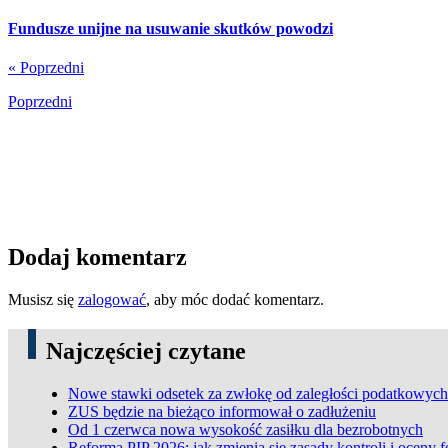
Fundusze unijne na usuwanie skutków powodzi
« Poprzedni
Poprzedni
Dodaj komentarz
Musisz się
zalogować
, aby móc dodać komentarz.
Najczęściej czytane
Nowe stawki odsetek za zwłokę od zaległości podatkowych
ZUS będzie na bieżąco informował o zadłużeniu
Od 1 czerwca nowa wysokość zasiłku dla bezrobotnych
Reforma PIP 2026: jak zmienią się zasady kontroli i oceny 