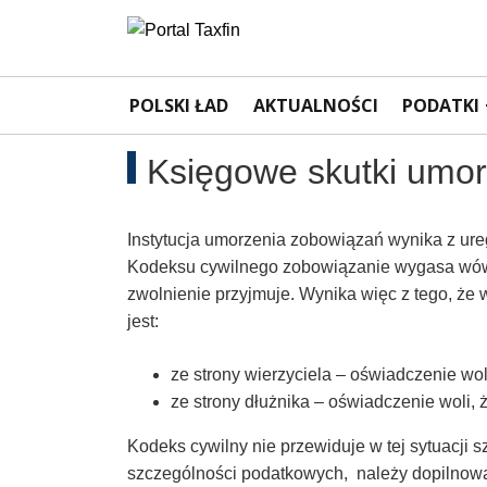
Rachunkowość,
Portal
dla
POLSKI ŁAD
AKTUALNOŚCI
PODATKI
Podatki,
księgowych
VAT,
Księgowe skutki umo
Orzeczenia
Instytucja umorzenia zobowiązań wynika z ure
NSA
Kodeksu cywilnego zobowiązanie wygasa wówcz
zwolnienie przyjmuje. Wynika więc z tego, że
i
jest:
WSA
ze strony wierzyciela – oświadczenie wol
ze strony dłużnika – oświadczenie woli, 
–
Kodeks cywilny nie przewiduje w tej sytuacji 
szczególności podatkowych, należy dopilnowa