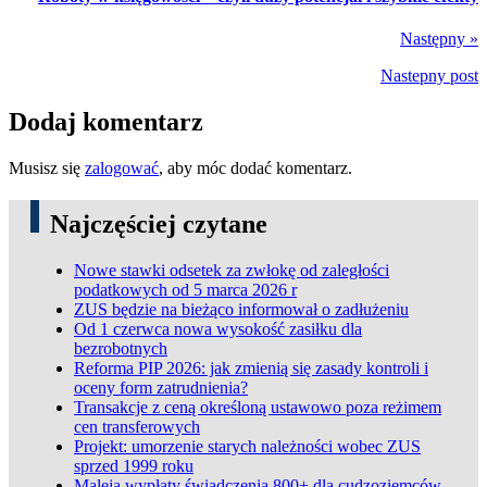
Następny »
Nastepny post
Dodaj komentarz
Musisz się
zalogować
, aby móc dodać komentarz.
Najczęściej czytane
Nowe stawki odsetek za zwłokę od zaległości
podatkowych od 5 marca 2026 r
ZUS będzie na bieżąco informował o zadłużeniu
Od 1 czerwca nowa wysokość zasiłku dla
bezrobotnych
Reforma PIP 2026: jak zmienią się zasady kontroli i
oceny form zatrudnienia?
Transakcje z ceną określoną ustawowo poza reżimem
cen transferowych
Projekt: umorzenie starych należności wobec ZUS
sprzed 1999 roku
Maleją wypłaty świadczenia 800+ dla cudzoziemców