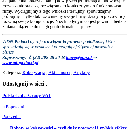
ale pandemia pokazała nam, jak w przeciągu miesiąca innowacyjne
rozwiązanie staje się rozwiązaniem koniecznym do funkcjonowania
firmy. Wyciągnijmy z tego wnioski i testujmy, sprawdzajmy,
próbujmy – tylko tak rozwiniemy swoje firmy, działy, a pracownicy
rozwiną swoje kompetencje. Niech jedynym co jest pewne – będzie
zmiana i dążenie do ciągłego doskonalenia pracy.
ADN Podatki
oferuje
rozwiązania prawno-podatkowe,
które
sprawdzają się w praktyce i pomagają efektywniej prowadzić
biznes.
Zapraszamy! ✆ (22) 208 28 54
✉
biuro@adn.pl
⇒
www.adnpodatki.pl
Kategoria:
Robotyzacja
,
Aktualności
,
Artykuły
Udostępnij w sieci..
Polski Ład a Grupy VAT
« Poprzedni
Poprzedni
Roboty w księgowości – czyli duży potencjał i szybkie efekty