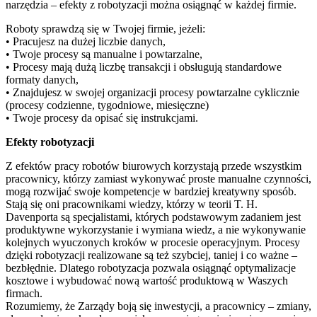
narzędzia – efekty z robotyzacji można osiągnąć w każdej firmie.
Roboty sprawdzą się w Twojej firmie, jeżeli:
• Pracujesz na dużej liczbie danych,
• Twoje procesy są manualne i powtarzalne,
• Procesy mają dużą liczbę transakcji i obsługują standardowe
formaty danych,
• Znajdujesz w swojej organizacji procesy powtarzalne cyklicznie
(procesy codzienne, tygodniowe, miesięczne)
• Twoje procesy da opisać się instrukcjami.
Efekty robotyzacji
Z efektów pracy robotów biurowych korzystają przede wszystkim
pracownicy, którzy zamiast wykonywać proste manualne czynności,
mogą rozwijać swoje kompetencje w bardziej kreatywny sposób.
Stają się oni pracownikami wiedzy, którzy w teorii T. H.
Davenporta są specjalistami, których podstawowym zadaniem jest
produktywne wykorzystanie i wymiana wiedz, a nie wykonywanie
kolejnych wyuczonych kroków w procesie operacyjnym. Procesy
dzięki robotyzacji realizowane są też szybciej, taniej i co ważne –
bezbłędnie. Dlatego robotyzacja pozwala osiągnąć optymalizacje
kosztowe i wybudować nową wartość produktową w Waszych
firmach.
Rozumiemy, że Zarządy boją się inwestycji, a pracownicy – zmiany,