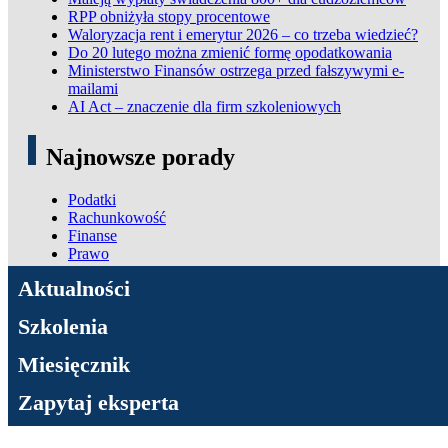
RPP obniżyła stopy procentowe
Waloryzacja rent i emerytur 2026 – co trzeba wiedzieć?
Do 20 lutego można zmienić formę opodatkowania
Ministerstwo Finansów ostrzega przed fałszywymi e-
mailami
AI Act – znaczenie dla firm szkoleniowych
Najnowsze porady
Podatki
Rachunkowość
Finanse
Prawo
ADN Podatki
Aktualności
Szkolenia
Miesięcznik
Zapytaj eksperta