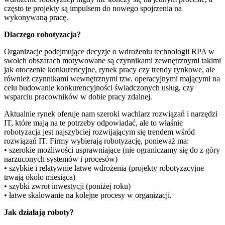
często te projekty są impulsem do nowego spojrzenia na
wykonywaną pracę.
Dlaczego robotyzacja?
Organizacje podejmujące decyzje o wdrożeniu technologii RPA w
swoich obszarach motywowane są czynnikami zewnętrznymi takimi
jak otoczenie konkurencyjne, rynek pracy czy trendy rynkowe, ale
również czynnikami wewnętrznymi tzw. operacyjnymi mającymi na
celu budowanie konkurencyjności świadczonych usług, czy
wsparciu pracowników w dobie pracy zdalnej.
Aktualnie rynek oferuje nam szeroki wachlarz rozwiązań i narzędzi
IT, które mają na te potrzeby odpowiadać, ale to właśnie
robotyzacja jest najszybciej rozwijającym się trendem wśród
rozwiązań IT. Firmy wybierają robotyzację, ponieważ ma:
• szerokie możliwości usprawniające (nie ograniczamy się do z góry
narzuconych systemów i procesów)
• szybkie i relatywnie łatwe wdrożenia (projekty robotyzacyjne
trwają około miesiąca)
• szybki zwrot inwestycji (poniżej roku)
• łatwe skalowanie na kolejne procesy w organizacji.
Jak działają roboty?