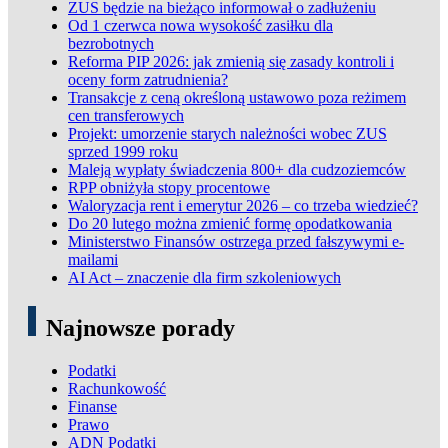
ZUS będzie na bieżąco informował o zadłużeniu
Od 1 czerwca nowa wysokość zasiłku dla
bezrobotnych
Reforma PIP 2026: jak zmienią się zasady kontroli i
oceny form zatrudnienia?
Transakcje z ceną określoną ustawowo poza reżimem
cen transferowych
Projekt: umorzenie starych należności wobec ZUS
sprzed 1999 roku
Maleją wypłaty świadczenia 800+ dla cudzoziemców
RPP obniżyła stopy procentowe
Waloryzacja rent i emerytur 2026 – co trzeba wiedzieć?
Do 20 lutego można zmienić formę opodatkowania
Ministerstwo Finansów ostrzega przed fałszywymi e-
mailami
AI Act – znaczenie dla firm szkoleniowych
Najnowsze porady
Podatki
Rachunkowość
Finanse
Prawo
ADN Podatki