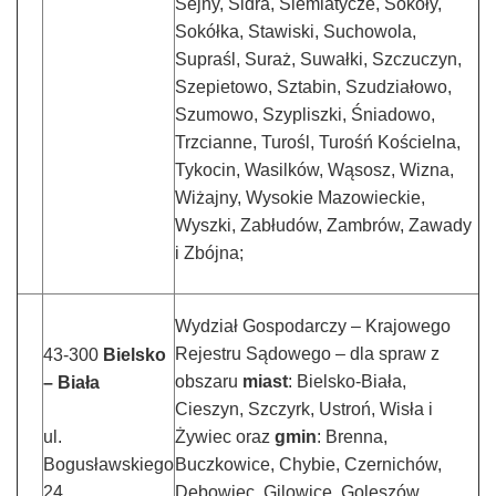
Sejny, Sidra, Siemiatycze, Sokoły,
Sokółka, Stawiski, Suchowola,
Supraśl, Suraż, Suwałki, Szczuczyn,
Szepietowo, Sztabin, Szudziałowo,
Szumowo, Szypliszki, Śniadowo,
Trzcianne, Turośl, Turośń Kościelna,
Tykocin, Wasilków, Wąsosz, Wizna,
Wiżajny, Wysokie Mazowieckie,
Wyszki, Zabłudów, Zambrów, Zawady
i Zbójna;
Wydział Gospodarczy – Krajowego
Rejestru Sądowego – dla spraw z
43-300
Bielsko
obszaru
miast
: Bielsko-Biała,
– Biała
Cieszyn, Szczyrk, Ustroń, Wisła i
ul.
Żywiec oraz
gmin
: Brenna,
Bogusławskiego
Buczkowice, Chybie, Czernichów,
24
Dębowiec, Gilowice, Goleszów,