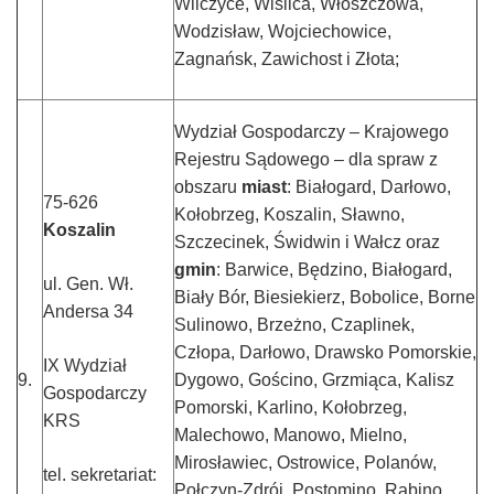
Wilczyce, Wiślica, Włoszczowa,
Wodzisław, Wojciechowice,
Zagnańsk, Zawichost i Złota;
Wydział Gospodarczy – Krajowego
Rejestru Sądowego – dla spraw z
obszaru
miast
: Białogard, Darłowo,
75-626
Kołobrzeg, Koszalin, Sławno,
Koszalin
Szczecinek, Świdwin i Wałcz oraz
gmin
: Barwice, Będzino, Białogard,
ul. Gen. Wł.
Biały Bór, Biesiekierz, Bobolice, Borne
Andersa 34
Sulinowo, Brzeżno, Czaplinek,
Człopa, Darłowo, Drawsko Pomorskie,
IX Wydział
9.
Dygowo, Gościno, Grzmiąca, Kalisz
Gospodarczy
Pomorski, Karlino, Kołobrzeg,
KRS
Malechowo, Manowo, Mielno,
Mirosławiec, Ostrowice, Polanów,
tel. sekretariat:
Połczyn-Zdrój, Postomino, Rąbino,