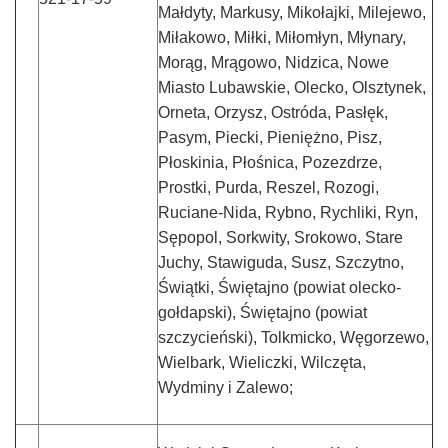
Małdyty, Markusy, Mikołajki, Milejewo,
Miłakowo, Miłki, Miłomłyn, Młynary,
Morąg, Mrągowo, Nidzica, Nowe
Miasto Lubawskie, Olecko, Olsztynek,
Orneta, Orzysz, Ostróda, Pasłęk,
Pasym, Piecki, Pieniężno, Pisz,
Płoskinia, Płośnica, Pozezdrze,
Prostki, Purda, Reszel, Rozogi,
Ruciane-Nida, Rybno, Rychliki, Ryn,
Sępopol, Sorkwity, Srokowo, Stare
Juchy, Stawiguda, Susz, Szczytno,
Świątki, Świętajno (powiat olecko-
gołdapski), Świętajno (powiat
szczycieński), Tolkmicko, Węgorzewo,
Wielbark, Wieliczki, Wilczęta,
Wydminy i Zalewo;