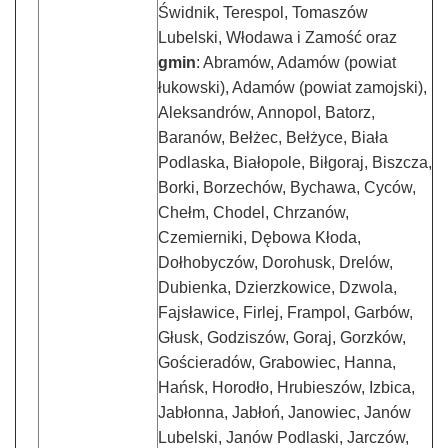
Świdnik, Terespol, Tomaszów
Lubelski, Włodawa i Zamość oraz
gmin
: Abramów, Adamów (powiat
łukowski), Adamów (powiat zamojski),
Aleksandrów, Annopol, Batorz,
Baranów, Bełżec, Bełżyce, Biała
Podlaska, Białopole, Biłgoraj, Biszcza,
Borki, Borzechów, Bychawa, Cyców,
Chełm, Chodel, Chrzanów,
Czemierniki, Dębowa Kłoda,
Dołhobyczów, Dorohusk, Drelów,
Dubienka, Dzierzkowice, Dzwola,
Fajsławice, Firlej, Frampol, Garbów,
Głusk, Godziszów, Goraj, Gorzków,
Gościeradów, Grabowiec, Hanna,
Hańsk, Horodło, Hrubieszów, Izbica,
Jabłonna, Jabłoń, Janowiec, Janów
Lubelski, Janów Podlaski, Jarczów,