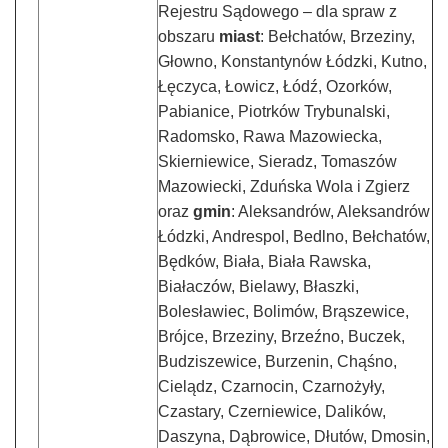
Rejestru Sądowego – dla spraw z
obszaru
miast
: Bełchatów, Brzeziny,
Głowno, Konstantynów Łódzki, Kutno,
Łęczyca, Łowicz, Łódź, Ozorków,
Pabianice, Piotrków Trybunalski,
Radomsko, Rawa Mazowiecka,
Skierniewice, Sieradz, Tomaszów
Mazowiecki, Zduńska Wola i Zgierz
oraz
gmin
: Aleksandrów, Aleksandrów
Łódzki, Andrespol, Bedlno, Bełchatów,
Będków, Biała, Biała Rawska,
Białaczów, Bielawy, Błaszki,
Bolesławiec, Bolimów, Brąszewice,
Brójce, Brzeziny, Brzeźno, Buczek,
Budziszewice, Burzenin, Chąśno,
Cielądz, Czarnocin, Czarnożyły,
Czastary, Czerniewice, Dalików,
Daszyna, Dąbrowice, Dłutów, Dmosin,