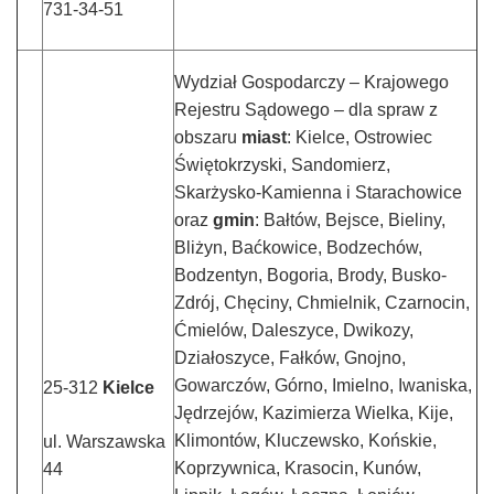
731-34-51
Wydział Gospodarczy – Krajowego
Rejestru Sądowego – dla spraw z
obszaru
miast
: Kielce, Ostrowiec
Świętokrzyski, Sandomierz,
Skarżysko-Kamienna i Starachowice
oraz
gmin
: Bałtów, Bejsce, Bieliny,
Bliżyn, Baćkowice, Bodzechów,
Bodzentyn, Bogoria, Brody, Busko-
Zdrój, Chęciny, Chmielnik, Czarnocin,
Ćmielów, Daleszyce, Dwikozy,
Działoszyce, Fałków, Gnojno,
Gowarczów, Górno, Imielno, Iwaniska,
25-312
Kielce
Jędrzejów, Kazimierza Wielka, Kije,
Klimontów, Kluczewsko, Końskie,
ul. Warszawska
Koprzywnica, Krasocin, Kunów,
44