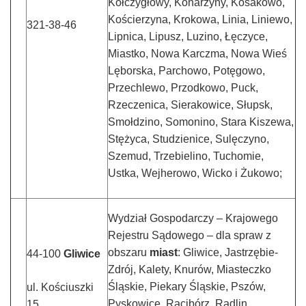
Kołczygłowy, Konarzyny, Kosakowo,
Kościerzyna, Krokowa, Linia, Liniewo,
321-38-46
Lipnica, Lipusz, Luzino, Łęczyce,
Miastko, Nowa Karczma, Nowa Wieś
Lęborska, Parchowo, Potęgowo,
Przechlewo, Przodkowo, Puck,
Rzeczenica, Sierakowice, Słupsk,
Smołdzino, Somonino, Stara Kiszewa,
Stężyca, Studzienice, Sulęczyno,
Szemud, Trzebielino, Tuchomie,
Ustka, Wejherowo, Wicko i Żukowo;
Wydział Gospodarczy – Krajowego
Rejestru Sądowego – dla spraw z
obszaru
miast
: Gliwice, Jastrzębie-
44-100
Gliwice
Zdrój, Kalety, Knurów, Miasteczko
Śląskie, Piekary Śląskie, Pszów,
ul. Kościuszki
Pyskowice, Racibórz, Radlin,
15