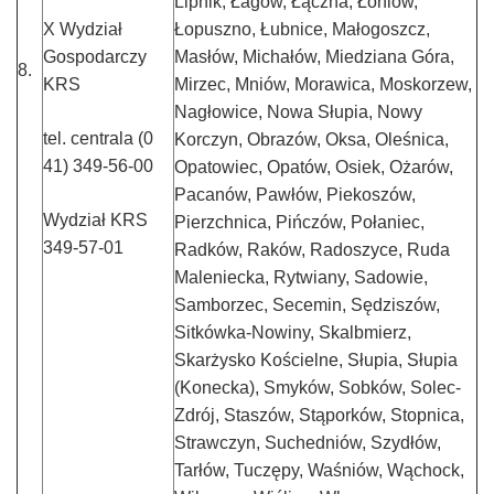
Lipnik, Łagów, Łączna, Łoniów,
X Wydział
Łopuszno, Łubnice, Małogoszcz,
Gospodarczy
Masłów, Michałów, Miedziana Góra,
8.
KRS
Mirzec, Mniów, Morawica, Moskorzew,
Nagłowice, Nowa Słupia, Nowy
tel. centrala (0
Korczyn, Obrazów, Oksa, Oleśnica,
41) 349-56-00
Opatowiec, Opatów, Osiek, Ożarów,
Pacanów, Pawłów, Piekoszów,
Wydział KRS
Pierzchnica, Pińczów, Połaniec,
349-57-01
Radków, Raków, Radoszyce, Ruda
Maleniecka, Rytwiany, Sadowie,
Samborzec, Secemin, Sędziszów,
Sitkówka-Nowiny, Skalbmierz,
Skarżysko Kościelne, Słupia, Słupia
(Konecka), Smyków, Sobków, Solec-
Zdrój, Staszów, Stąporków, Stopnica,
Strawczyn, Suchedniów, Szydłów,
Tarłów, Tuczępy, Waśniów, Wąchock,