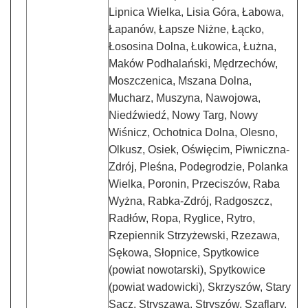
Lipnica Wielka, Lisia Góra, Łabowa,
Łapanów, Łapsze Niżne, Łącko,
Łososina Dolna, Łukowica, Łużna,
Maków Podhalański, Mędrzechów,
Moszczenica, Mszana Dolna,
Mucharz, Muszyna, Nawojowa,
Niedźwiedź, Nowy Targ, Nowy
Wiśnicz, Ochotnica Dolna, Olesno,
Olkusz, Osiek, Oświęcim, Piwniczna-
Zdrój, Pleśna, Podegrodzie, Polanka
Wielka, Poronin, Przeciszów, Raba
Wyżna, Rabka-Zdrój, Radgoszcz,
Radłów, Ropa, Ryglice, Rytro,
Rzepiennik Strzyżewski, Rzezawa,
Sękowa, Słopnice, Spytkowice
(powiat nowotarski), Spytkowice
(powiat wadowicki), Skrzyszów, Stary
Sącz, Stryszawa, Stryszów, Szaflary,