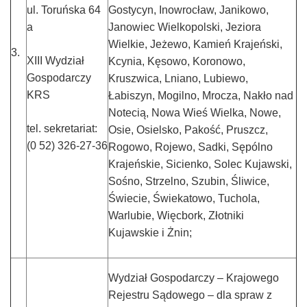
ul. Toruńska 64
Gostycyn, Inowrocław, Janikowo,
a
Janowiec Wielkopolski, Jeziora
Wielkie, Jeżewo, Kamień Krajeński,
3.
XIII Wydział
Kcynia, Kęsowo, Koronowo,
Gospodarczy
Kruszwica, Lniano, Lubiewo,
KRS
Łabiszyn, Mogilno, Mrocza, Nakło nad
Notecią, Nowa Wieś Wielka, Nowe,
tel. sekretariat:
Osie, Osielsko, Pakość, Pruszcz,
(0 52) 326-27-36
Rogowo, Rojewo, Sadki, Sępólno
Krajeńskie, Sicienko, Solec Kujawski,
Sośno, Strzelno, Szubin, Śliwice,
Świecie, Świekatowo, Tuchola,
Warlubie, Więcbork, Złotniki
Kujawskie i Żnin;
Wydział Gospodarczy – Krajowego
Rejestru Sądowego – dla spraw z