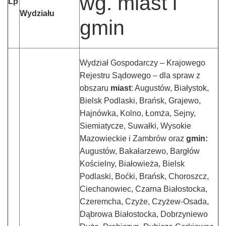
wg. miast i
Lp
–
Wydziału
gmin
Taxfin.pl
Wydział Gospodarczy – Krajowego
Rejestru Sądowego – dla spraw z
obszaru
miast
: Augustów, Białystok,
Bielsk Podlaski, Brańsk, Grajewo,
Hajnówka, Kolno, Łomża, Sejny,
Siemiatycze, Suwałki, Wysokie
Mazowieckie i Zambrów oraz
gmin:
Augustów, Bakałarzewo, Bargłów
Kościelny, Białowieża, Bielsk
Podlaski, Boćki, Brańsk, Choroszcz,
Ciechanowiec, Czarna Białostocka,
Czeremcha, Czyże, Czyżew-Osada,
Dąbrowa Białostocka, Dobrzyniewo