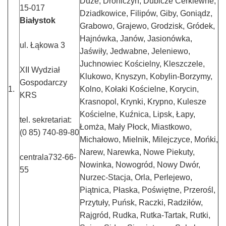
Duże, Drohiczyn, Dubicze Cerkiewne,
15-017
Dziadkowice, Filipów, Giby, Goniądz,
Białystok
Grabowo, Grajewo, Grodzisk, Gródek,
Hajnówka, Janów, Jasionówka,
ul. Łąkowa 3
Jaświły, Jedwabne, Jeleniewo,
Juchnowiec Kościelny, Kleszczele,
XII Wydział
Klukowo, Knyszyn, Kobylin-Borzymy,
Gospodarczy
1.
Kolno, Kołaki Kościelne, Korycin,
KRS
Krasnopol, Krynki, Krypno, Kulesze
Kościelne, Kuźnica, Lipsk, Łapy,
tel. sekretariat:
Łomża, Mały Płock, Miastkowo,
(0 85) 740-89-80
Michałowo, Mielnik, Milejczyce, Mońki,
Narew, Narewka, Nowe Piekuty,
centrala732-66-
Nowinka, Nowogród, Nowy Dwór,
55
Nurzec-Stacja, Orla, Perlejewo,
Piątnica, Płaska, Poświętne, Przerośl,
Przytuły, Puńsk, Raczki, Radziłów,
Rajgród, Rudka, Rutka-Tartak, Rutki,