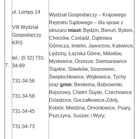
ul. Lompy 14
Wydział Gospodarczy – Krajowego
Rejestru Sądowego – dla spraw z
VIII Wydział
obszaru
miast
: Będzin, Bieruń, Bytom,
Gospodarczy
Chorzów, Czeladź, Dąbrowa
KRS
Górnicza, Imielin, Jaworzno, Katowice,
Lędziny, Łaziska Górne, Mikołów,
tel.: (0 32) 731-
Mysłowice, Orzesze, Siemianowice
7.
34-69
Śląskie, Sławków, Sosnowiec,
Świętochłowice, Wojkowice, Tychy
731-34-56
oraz
gmin
: Bestwina, Bobrowniki,
Bojszowy, Chełm Śląski, Czechowice
731-34-58
Dziedzice, Goczałkowice-Zdrój,
Kobiór, Miedźna, Ornontowice, Psary,
731-34-45
Pszczyna, Suszec i Wyry;
731-34-73