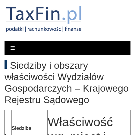
Rachunkowość,
Portal
dla
Podatki,
Siedziby i obszary
księgowych
VAT,
właściwości Wydziałów
Orzeczenia
Gospodarczych – Krajowego
Rejestru Sądowego
NSA
i
Właściwość
WSA
Siedziba