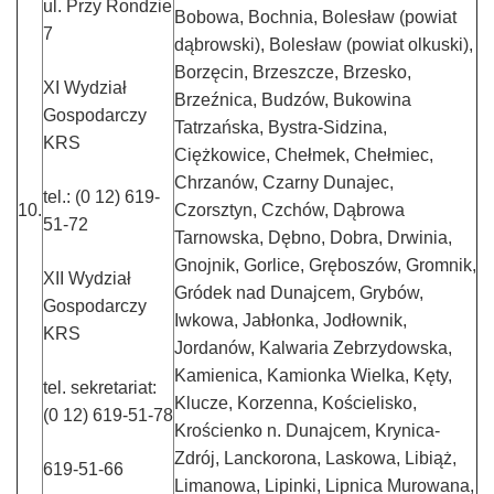
ul. Przy Rondzie
Bobowa, Bochnia, Bolesław (powiat
7
dąbrowski), Bolesław (powiat olkuski),
Borzęcin, Brzeszcze, Brzesko,
XI Wydział
Brzeźnica, Budzów, Bukowina
Gospodarczy
Tatrzańska, Bystra-Sidzina,
KRS
Ciężkowice, Chełmek, Chełmiec,
Chrzanów, Czarny Dunajec,
tel.: (0 12) 619-
10.
Czorsztyn, Czchów, Dąbrowa
51-72
Tarnowska, Dębno, Dobra, Drwinia,
Gnojnik, Gorlice, Gręboszów, Gromnik,
XII Wydział
Gródek nad Dunajcem, Grybów,
Gospodarczy
Iwkowa, Jabłonka, Jodłownik,
KRS
Jordanów, Kalwaria Zebrzydowska,
Kamienica, Kamionka Wielka, Kęty,
tel. sekretariat:
Klucze, Korzenna, Kościelisko,
(0 12) 619-51-78
Krościenko n. Dunajcem, Krynica-
Zdrój, Lanckorona, Laskowa, Libiąż,
619-51-66
Limanowa, Lipinki, Lipnica Murowana,