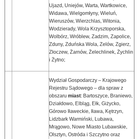
Ujazd, Uniejów, Warta, Wartkowice,
Widawa, Wielgomłyny, Wieluń,
Wieruszów, Wierzchlas, Witonia,
Wodzierady, Wola Krzysztoporska,
Wolbórz, Wróblew, Zadzim, Zapolice,
Zduny, Zduńska Wola, Zelów, Zgierz,
Złoczew, Żarnów, Żelechlinek, Żychlin
i Żytno;
Wydział Gospodarczy – Krajowego
Rejestru Sądowego – dla spraw z
obszaru
miast
: Bartoszyce, Braniewo,
Działdowo, Elbląg, Ełk, Giżycko,
Górowo Iławeckie, Iława, Kętrzyn,
Lidzbark Warmiński, Lubawa,
Mrągowo, Nowe Miasto Lubawskie,
Olsztyn, Ostróda i Szczytno oraz