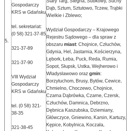
Stary Targ, Stegna, Subkowy, Suchy
Gospodarczy
Dąb, Sztum, Sztutowo, Tczew, Trąbki
KRS w Gdańsku
Wielkie i Zblewo;
tel. sekretariat:
Wydział Gospodarczy – Krajowego
(0 58) 321-37-85
Rejestru Sądowego – dla spraw z
5.
obszaru
miast
: Chojnice, Człuchów,
321-37-89
Gdynia, Hel, Jastarnia, Kościerzyna,
Lębork, Łeba, Puck, Reda, Rumia,
321-37-90
Sopot, Słupsk, Ustka, Wejherowo i
Władysławowo oraz
gmin
:
VIII Wydział
Borzytuchom, Brusy, Bytów, Cewice,
Gospodarczy
Chmielno, Choczewo, Chojnice,
KRS w Gdańsku
Czarna Dąbrówka, Czarne, Czersk,
Człuchów, Damnica, Debrzno,
tel. (0 58) 321-
Dębnica Kaszubska, Dziemiany,
38-35
Główczyce, Gniewino, Karsin, Kartuzy,
Kępice, Kobylnica, Koczała,
321-38-45