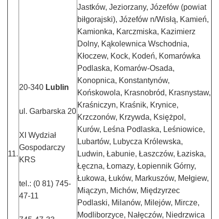
Jastków, Jeziorzany, Józefów (powiat
biłgorajski), Józefów n/Wisłą, Kamień,
Kamionka, Karczmiska, Kazimierz
Dolny, Kąkolewnica Wschodnia,
Kłoczew, Kock, Kodeń, Komarówka
Podlaska, Komarów-Osada,
Konopnica, Konstantynów,
20-340
Lublin
Końskowola, Krasnobród, Krasnystaw,
Kraśniczyn, Kraśnik, Krynice,
ul. Garbarska 20
Krzczonów, Krzywda, Księżpol,
Kurów, Leśna Podlaska, Leśniowice,
XI Wydział
Lubartów, Lubycza Królewska,
Gospodarczy
11.
Ludwin, Łabunie, Łaszczów, Łaziska,
KRS
Łęczna, Łomazy, Łopiennik Górny,
Łukowa, Łuków, Markuszów, Mełgiew,
tel.: (0 81) 745-
Miączyn, Michów, Międzyrzec
47-11
Podlaski, Milanów, Milejów, Mircze,
Modliborzyce, Nałęczów, Niedrzwica