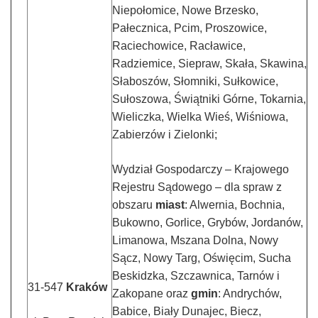
Niepołomice, Nowe Brzesko,
Pałecznica, Pcim, Proszowice,
Raciechowice, Racławice,
Radziemice, Siepraw, Skała, Skawina,
Słaboszów, Słomniki, Sułkowice,
Sułoszowa, Świątniki Górne, Tokarnia,
Wieliczka, Wielka Wieś, Wiśniowa,
Zabierzów i Zielonki;
Wydział Gospodarczy – Krajowego
Rejestru Sądowego – dla spraw z
obszaru
miast
: Alwernia, Bochnia,
Bukowno, Gorlice, Grybów, Jordanów,
Limanowa, Mszana Dolna, Nowy
Sącz, Nowy Targ, Oświęcim, Sucha
Beskidzka, Szczawnica, Tarnów i
31-547
Kraków
Zakopane oraz
gmin
: Andrychów,
Babice, Biały Dunajec, Biecz,