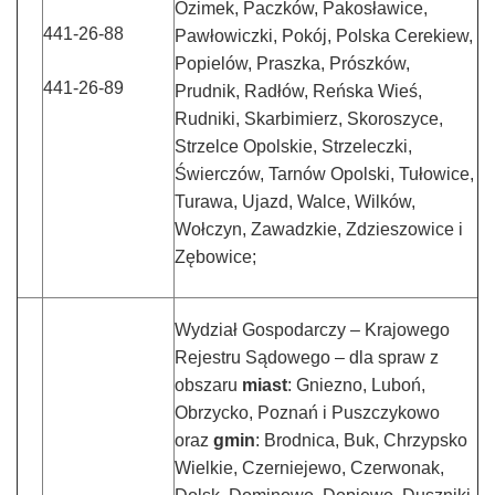
Ozimek, Paczków, Pakosławice,
441-26-88
Pawłowiczki, Pokój, Polska Cerekiew,
Popielów, Praszka, Prószków,
441-26-89
Prudnik, Radłów, Reńska Wieś,
Rudniki, Skarbimierz, Skoroszyce,
Strzelce Opolskie, Strzeleczki,
Świerczów, Tarnów Opolski, Tułowice,
Turawa, Ujazd, Walce, Wilków,
Wołczyn, Zawadzkie, Zdzieszowice i
Zębowice;
Wydział Gospodarczy – Krajowego
Rejestru Sądowego – dla spraw z
obszaru
miast
: Gniezno, Luboń,
Obrzycko, Poznań i Puszczykowo
oraz
gmin
: Brodnica, Buk, Chrzypsko
Wielkie, Czerniejewo, Czerwonak,