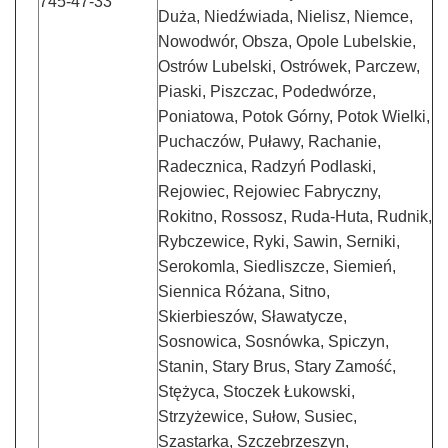
745-47-33
Duża, Niedźwiada, Nielisz, Niemce,
Nowodwór, Obsza, Opole Lubelskie,
Ostrów Lubelski, Ostrówek, Parczew,
Piaski, Piszczac, Podedwórze,
Poniatowa, Potok Górny, Potok Wielki,
Puchaczów, Puławy, Rachanie,
Radecznica, Radzyń Podlaski,
Rejowiec, Rejowiec Fabryczny,
Rokitno, Rossosz, Ruda-Huta, Rudnik,
Rybczewice, Ryki, Sawin, Serniki,
Serokomla, Siedliszcze, Siemień,
Siennica Różana, Sitno,
Skierbieszów, Sławatycze,
Sosnowica, Sosnówka, Spiczyn,
Stanin, Stary Brus, Stary Zamość,
Stężyca, Stoczek Łukowski,
Strzyżewice, Sułow, Susiec,
Szastarka, Szczebrzeszyn,