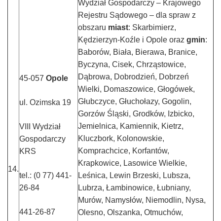
Wydział Gospodarczy – Krajowego
Rejestru Sądowego – dla spraw z
obszaru
miast
: Skarbimierz,
Kędzierzyn-Koźle i Opole oraz
gmin
:
Baborów, Biała, Bierawa, Branice,
Byczyna, Cisek, Chrząstowice,
Dąbrowa, Dobrodzień, Dobrzeń
45-057
Opole
Wielki, Domaszowice, Głogówek,
Głubczyce, Głuchołazy, Gogolin,
ul. Ozimska 19
Gorzów Śląski, Grodków, Izbicko,
Jemielnica, Kamiennik, Kietrz,
VIII Wydział
Kluczbork, Kolonowskie,
Gospodarczy
Komprachcice, Korfantów,
KRS
Krapkowice, Lasowice Wielkie,
14.
tel.: (0 77) 441-
Leśnica, Lewin Brzeski, Lubsza,
26-84
Lubrza, Łambinowice, Łubniany,
Murów, Namysłów, Niemodlin, Nysa,
441-26-87
Olesno, Olszanka, Otmuchów,