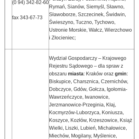
(0 94) 342-82-60
Rymań, Sianów, Siemyśl, Sławno,
Sławoborze, Szczecinek, Świdwin,
fax 343-67-73
Świeszyno, Tuczno, Tychowo,
Ustronie Morskie, Wałcz, Wierzchowo
i Złocieniec;
Wydział Gospodarczy – Krajowego
Rejestru Sądowego – dla spraw z
obszaru
miasta
: Kraków oraz
gmin
:
Biskupice, Charsznica, Czernichów,
Dobczyce, Gdów, Gołcza, Igołomia-
Wawrzeńczyce, Iwanowice,
Jerzmanowice-Przeginia, Kłaj,
Kocmyrzów-Luborzyca, Koniusza,
Koszyce, Kozłów, Krzeszowice, Książ
Wielki, Liszki, Lubień, Michałowice,
Miechów, Mogilany, Myślenice,