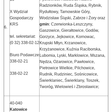
Radzionków, Ruda Śląska, Rybnik,
X Wydział
Rydułtowy, Tarnowskie Góry,
Gospodarczy
Wodzisław Śląski, Zabrze i Żory oraz
KRS
gmin
: Czerwionka-Leszczyny,
6.
Gaszowice, Gierałtowice, Godów,
tel. sekretariat:
Gorzyce, Jejkowice, Kornowac,
(0 32) 338-02-12
Krupski Młyn, Krzanowice,
Krzyżanowice, Kuźnia Raciborska,
Biuro Podawcze
Lubomia, Lyski, Marklowice, Mszana,
338-02-21
Nędza, Ożarowice, Pawłowice,
Pietrowice Wielkie, Pilchowice,
338-02-22
Rudnik, Rudziniec, Sośnicowice,
Świerklaniec, Świerklany, Toszek,
Tworóg, Wielowieś i Zbrosławice;
40-040
Katowice