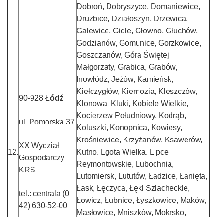
Dobroń, Dobryszyce, Domaniewice,
Drużbice, Działoszyn, Drzewica,
Galewice, Gidle, Głowno, Głuchów,
Godzianów, Gomunice, Gorzkowice,
Goszczanów, Góra Świętej
Małgorzaty, Grabica, Grabów,
Inowłódz, Jeżów, Kamieńsk,
Kiełczygłów, Kiernozia, Kleszczów,
90-928
Łódź
Klonowa, Kluki, Kobiele Wielkie,
Kocierzew Południowy, Kodrąb,
ul. Pomorska 37
Koluszki, Konopnica, Kowiesy,
Krośniewice, Krzyżanów, Ksawerów,
XX Wydział
12.
Kutno, Lgota Wielka, Lipce
Gospodarczy
Reymontowskie, Lubochnia,
KRS
Lutomiersk, Lututów, Ładzice, Łanięta,
Łask, Łęczyca, Łęki Szlacheckie,
tel.: centrala (0
Łowicz, Łubnice, Łyszkowice, Maków,
42) 630-52-00
Masłowice, Mniszków, Mokrsko,