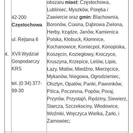
obszaru
miast:
Częstochowa,
Lubliniec, Myszków, Poręba i
Zawiercie oraz
gmin
: Blachownia,
42-200
Boronów, Ciasna, Dąbrowa Zielona,
Częstochowa
Herby, Irządze, Janów, Kamienica
ul. Rejtana 6
Polska, Kłobuck, Kłomnice,
Kochanowice, Koniecpol, Konopiska,
XVII Wydział
4.
Koszęcin, Koziegłowy, Kroczyce,
Gospodarczy
Kruszyna, Krzepice, Lelów, Lipie,
KRS
Łazy, Mstów, Miedźno, Mierzęcice,
Mykanów, Niegowa, Ogrodzieniec,
tel. (0 34) 377-
Olsztyn, Opatów, Panki, Pawonków,
99-30
Pilica, Poczesna, Popów, Poraj,
Przyrów, Przystajń, Rędziny, Siewierz,
Starcza, Szczekociny, Włodowice,
Woźniki, Wręczyca Wielka, Żarki, i
Żarnowiec;