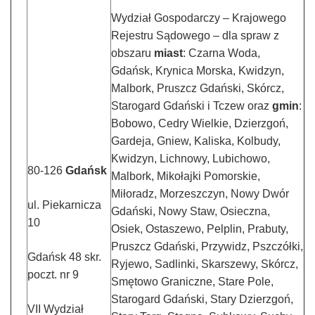
Wydział Gospodarczy – Krajowego
Rejestru Sądowego – dla spraw z
obszaru
miast
: Czarna Woda,
Gdańsk, Krynica Morska, Kwidzyn,
Malbork, Pruszcz Gdański, Skórcz,
Starogard Gdański i Tczew oraz
gmin
:
Bobowo, Cedry Wielkie, Dzierzgoń,
Gardeja, Gniew, Kaliska, Kolbudy,
Kwidzyn, Lichnowy, Lubichowo,
80-126
Gdańsk
Malbork, Mikołajki Pomorskie,
Miłoradz, Morzeszczyn, Nowy Dwór
ul. Piekarnicza
Gdański, Nowy Staw, Osieczna,
10
Osiek, Ostaszewo, Pelplin, Prabuty,
Pruszcz Gdański, Przywidz, Pszczółki,
Gdańsk 48 skr.
Ryjewo, Sadlinki, Skarszewy, Skórcz,
poczt. nr 9
Smętowo Graniczne, Stare Pole,
Starogard Gdański, Stary Dzierzgoń,
VII Wydział