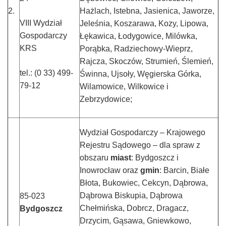
2.
Hażlach, Istebna, Jasienica, Jaworze,
VIII Wydział
Jeleśnia, Koszarawa, Kozy, Lipowa,
Gospodarczy
Łękawica, Łodygowice, Milówka,
KRS
Porąbka, Radziechowy-Wieprz,
Rajcza, Skoczów, Strumień, Ślemień,
tel.: (0 33) 499-
Świnna, Ujsoły, Węgierska Górka,
79-12
Wilamowice, Wilkowice i
Zebrzydowice;
Wydział Gospodarczy – Krajowego
Rejestru Sądowego – dla spraw z
obszaru
miast
: Bydgoszcz i
Inowrocław oraz
gmin
: Barcin, Białe
Błota, Bukowiec, Cekcyn, Dąbrowa,
Dąbrowa Biskupia, Dąbrowa
85-023
Chełmińska, Dobrcz, Dragacz,
Bydgoszcz
Drzycim, Gąsawa, Gniewkowo,