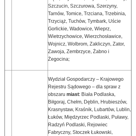
Szczucin, Szczurowa, Szerzyny,
Tarnów, Tomice, Trzciana, Trzebinia,
Trzyciąż, Tuchów, Tymbark, Uście
Gorlickie, Wadowice, Wieprz,
Wietrzychowice, Wierzchosławice,
Wojnicz, Wolbrom, Zakliczyn, Zator,
Zawoja, Zembrzyce, Żabno i
Żegocina;
Wydział Gospodarczy – Krajowego
Rejestru Sądowego – dla spraw z
obszaru
miast
: Biała Podlaska,
Biłgoraj, Chełm, Dęblin, Hrubieszów,
Krasnystaw, Kraśnik, Lubartów, Lublin,
Łuków, Międzyrzec Podlaski, Puławy,
Radzyń Podlaski, Rejowiec
Fabryczny, Stoczek Łukowski,