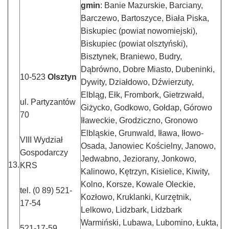
gmin
: Banie Mazurskie, Barciany,
Barczewo, Bartoszyce, Biała Piska,
Biskupiec (powiat nowomiejski),
Biskupiec (powiat olsztyński),
Bisztynek, Braniewo, Budry,
Dąbrówno, Dobre Miasto, Dubeninki,
10-523
Olsztyn
Dywity, Działdowo, Dźwierzuty,
Elbląg, Ełk, Frombork, Gietrzwałd,
ul. Partyzantów
Giżycko, Godkowo, Gołdap, Górowo
70
Iławeckie, Grodziczno, Gronowo
Elbląskie, Grunwald, Iława, Iłowo-
VIII Wydział
Osada, Janowiec Kościelny, Janowo,
Gospodarczy
Jedwabno, Jeziorany, Jonkowo,
13.
KRS
Kalinowo, Kętrzyn, Kisielice, Kiwity,
Kolno, Korsze, Kowale Oleckie,
tel. (0 89) 521-
Kozłowo, Kruklanki, Kurzętnik,
17-54
Lelkowo, Lidzbark, Lidzbark
Warmiński, Lubawa, Lubomino, Łukta,
521-17-59