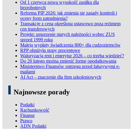
Od 1 czerwca nowa wysokość zasiłku dla
bezrobotnych
Reforma PIP 2026: jak zmienią się zasady kontroli i
oceny form zatrudnienia?
Transakcje z ceną określoną ustawowo poza reżimem
cen transferowych
Projekt: umorzenie starych należności wobec ZUS
sprzed 1999 roku
Maleją wypłaty świadczenia 800+ dla cudzoziemców
RPP obniżyła stopy procentowe
Waloryzacja rent i emerytur 2026 – co trzeba wiedzieć?
Do 20 lutego można zmienić formę opodatkowania
Ministerstwo Finansów ostrzega przed fałszywymi e-
mailami
AI Act – znaczenie dla firm szkoleniowych
Najnowsze porady
Podatki
Rachunkowość
Finanse
Prawo
ADN Podatki