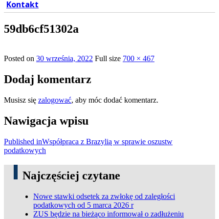
Kontakt
59db6cf51302a
Posted on
30 września, 2022
Full size
700 × 467
Dodaj komentarz
Musisz się
zalogować
, aby móc dodać komentarz.
Nawigacja wpisu
Published in
Współpraca z Brazylią w sprawie oszustw
podatkowych
Najczęściej czytane
Nowe stawki odsetek za zwłokę od zaległości
podatkowych od 5 marca 2026 r
ZUS będzie na bieżąco informował o zadłużeniu