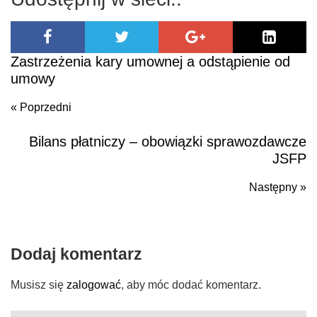
Zastrzeżenia kary umownej a odstąpienie od
umowy
« Poprzedni
Bilans płatniczy – obowiązki sprawozdawcze
Poprzedni
JSFP
Następny »
N
po
Dodaj komentarz
Musisz się
zalogować
, aby móc dodać komentarz.