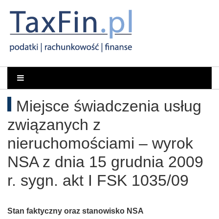
Rachunkowość,
Portal
dla
Podatki,
Miejsce świadczenia usług
księgowych
VAT,
związanych z
Orzeczenia
nieruchomościami – wyrok
NSA z dnia 15 grudnia 2009
NSA
r. sygn. akt I FSK 1035/09
i
WSA
Stan faktyczny oraz stanowisko NSA