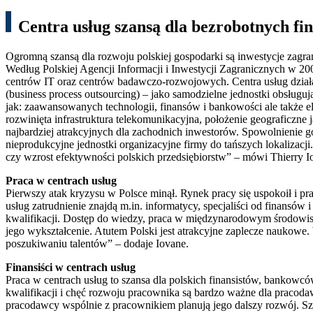
Centra usług szansą dla bezrobotnych fi
Ogromną szansą dla rozwoju polskiej gospodarki są inwestycje zagra
Według Polskiej Agencji Informacji i Inwestycji Zagranicznych w 20
centrów IT oraz centrów badawczo-rozwojowych. Centra usług działają
(business process outsourcing) – jako samodzielne jednostki obsługuj
jak: zaawansowanych technologii, finansów i bankowości ale także e
rozwinięta infrastruktura telekomunikacyjna, położenie geograficzne 
najbardziej atrakcyjnych dla zachodnich inwestorów. Spowolnienie g
nieprodukcyjne jednostki organizacyjne firmy do tańszych lokalizacj
czy wzrost efektywności polskich przedsiębiorstw” – mówi Thierry 
Praca w centrach usług
Pierwszy atak kryzysu w Polsce minął. Rynek pracy się uspokoił i pr
usług zatrudnienie znajdą m.in. informatycy, specjaliści od finansów
kwalifikacji. Dostęp do wiedzy, praca w międzynarodowym środowisku,
jego wykształcenie. Atutem Polski jest atrakcyjne zaplecze naukowe.
poszukiwaniu talentów” – dodaje Iovane.
Finansiści w centrach usług
Praca w centrach usług to szansa dla polskich finansistów, bankow
kwalifikacji i chęć rozwoju pracownika są bardzo ważne dla praco
pracodawcy wspólnie z pracownikiem planują jego dalszy rozwój. Szko