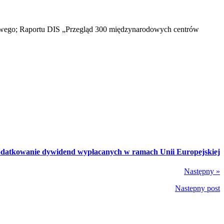
owego; Raportu DIS „Przegląd 300 międzynarodowych centrów
datkowanie dywidend wypłacanych w ramach Unii Europejskiej
Następny »
Nastepny post