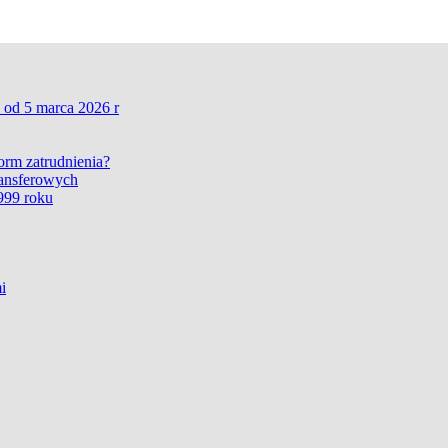
 od 5 marca 2026 r
form zatrudnienia?
ransferowych
999 roku
i