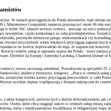
nansistów
niczne. W ramach przeciągnięcia do Polski inwestorów rząd oferuje za
09 r. Ministerstwo Gospodarki zamierza przeznaczyć około 96 mln eur
 w trybie SSC (shared services centers) – pracując na rzecz realizacj
ące zewnętrzne, często konkurujące ze sobą przedsiębiorstwa. Świadczą 
lektroniki, przemysłu motoryzacyjnego, telekomunikacji czy konsultin
jak również przychylność władz lokalnych przyciągają zagranicznych in
ospodarcze na świecie doprowadziło do tego, że zagraniczne koncerny 
i. Rozwój centrów usług to ogromna szansa dla Polski – nowe miejsca 
Iovane, Dyrektor na Europę i Amerykę Łacińską, Chartered Insitute o
acodawcy znowu zaczynają zatrudniać. Poszukiwani są specjaliści IT, żo
 i bankowości, analitycy biznesowi, księgowi. „Praca w centrach usług
 przejrzysta ścieżka kariery przyciągają pracowników w całej Polsce.
 Wyższe uczelnie chętnie współpracują z firmami należącymi do centró
ców, a także księgowych, zarówno tych z dużym doświadczeniem, jak i
dawców. Osoby, które chcą osiągnąć sukces w centrach usług muszą z
lenia, kursy i międzynarodowe kwalifikacje to obligatoryjne etapy dro