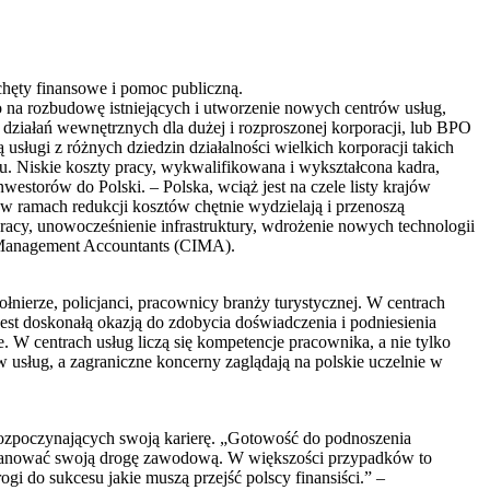
chęty finansowe i pomoc publiczną.
o na rozbudowę istniejących i utworzenie nowych centrów usług,
i działań wewnętrznych dla dużej i rozproszonej korporacji, lub BPO
usługi z różnych dziedzin działalności wielkich korporacji takich
gu. Niskie koszty pracy, wykwalifikowana i wykształcona kadra,
westorów do Polski. – Polska, wciąż jest na czele listy krajów
w ramach redukcji kosztów chętnie wydzielają i przenoszą
pracy, unowocześnienie infrastruktury, wdrożenie nowych technologii
f Management Accountants (CIMA).
łnierze, policjanci, pracownicy branży turystycznej. W centrach
 jest doskonałą okazją do zdobycia doświadczenia i podniesienia
 W centrach usług liczą się kompetencje pracownika, a nie tylko
w usług, a zagraniczne koncerny zaglądają na polskie uczelnie w
 rozpoczynających swoją karierę. „Gotowość do podnoszenia
aplanować swoją drogę zawodową. W większości przypadków to
gi do sukcesu jakie muszą przejść polscy finansiści.” –