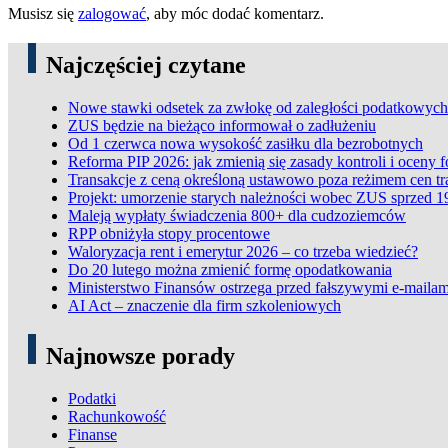
Musisz się
zalogować
, aby móc dodać komentarz.
Najczęściej czytane
Nowe stawki odsetek za zwłokę od zaległości podatkowych
ZUS będzie na bieżąco informował o zadłużeniu
Od 1 czerwca nowa wysokość zasiłku dla bezrobotnych
Reforma PIP 2026: jak zmienią się zasady kontroli i oceny 
Transakcje z ceną określoną ustawowo poza reżimem cen t
Projekt: umorzenie starych należności wobec ZUS sprzed 1
Maleją wypłaty świadczenia 800+ dla cudzoziemców
RPP obniżyła stopy procentowe
Waloryzacja rent i emerytur 2026 – co trzeba wiedzieć?
Do 20 lutego można zmienić formę opodatkowania
Ministerstwo Finansów ostrzega przed fałszywymi e-mailam
AI Act – znaczenie dla firm szkoleniowych
Najnowsze porady
Podatki
Rachunkowość
Finanse