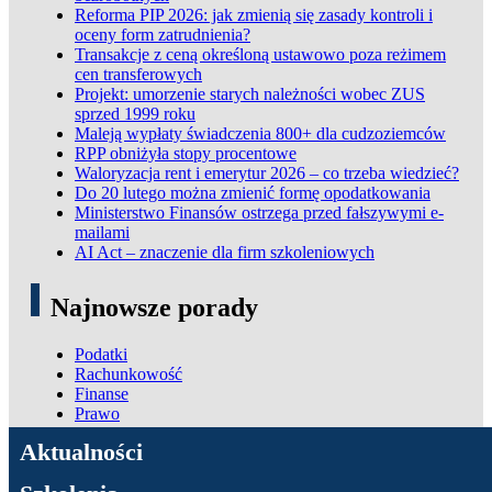
Reforma PIP 2026: jak zmienią się zasady kontroli i
oceny form zatrudnienia?
Transakcje z ceną określoną ustawowo poza reżimem
cen transferowych
Projekt: umorzenie starych należności wobec ZUS
sprzed 1999 roku
Maleją wypłaty świadczenia 800+ dla cudzoziemców
RPP obniżyła stopy procentowe
Waloryzacja rent i emerytur 2026 – co trzeba wiedzieć?
Do 20 lutego można zmienić formę opodatkowania
Ministerstwo Finansów ostrzega przed fałszywymi e-
mailami
AI Act – znaczenie dla firm szkoleniowych
Najnowsze porady
Podatki
Rachunkowość
Finanse
Prawo
ADN Podatki
Aktualności