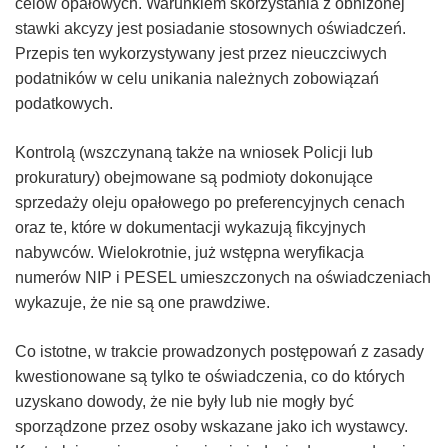
celów opałowych. Warunkiem skorzystania z obniżonej
–
stawki akcyzy jest posiadanie stosownych oświadczeń.
Przepis ten wykorzystywany jest przez nieuczciwych
Taxfin.pl
podatników w celu unikania należnych zobowiązań
podatkowych.
Kontrolą (wszczynaną także na wniosek Policji lub
prokuratury) obejmowane są podmioty dokonujące
sprzedaży oleju opałowego po preferencyjnych cenach
oraz te, które w dokumentacji wykazują fikcyjnych
nabywców. Wielokrotnie, już wstępna weryfikacja
numerów NIP i PESEL umieszczonych na oświadczeniach
wykazuje, że nie są one prawdziwe.
Co istotne, w trakcie prowadzonych postępowań z zasady
kwestionowane są tylko te oświadczenia, co do których
uzyskano dowody, że nie były lub nie mogły być
sporządzone przez osoby wskazane jako ich wystawcy.