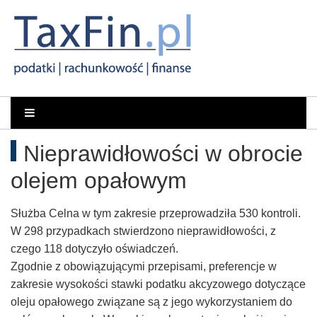
Rachunkowość,
Portal
dla
Podatki,
Nieprawidłowości w obrocie
księgowych
VAT,
olejem opałowym
Orzeczenia
Służba Celna w tym zakresie przeprowadziła 530 kontroli.
NSA
W 298 przypadkach stwierdzono nieprawidłowości, z
czego 118 dotyczyło oświadczeń.
i
Zgodnie z obowiązującymi przepisami, preferencje w
zakresie wysokości stawki podatku akcyzowego dotyczące
WSA
oleju opałowego związane są z jego wykorzystaniem do