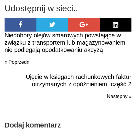
Udostępnij w sieci..
–
Taxfin.pl
Niedobory olejów smarowych powstające w
związku z transportem lub magazynowaniem
nie podlegają opodatkowaniu akcyzą
« Poprzedni
Ujęcie w księgach rachunkowych faktur
Poprzedni
otrzymanych z opóźnieniem, część 2
Następny »
N
po
Dodaj komentarz