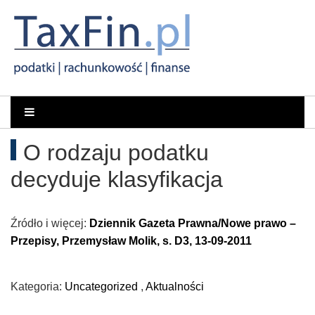
Rachunkowość,
Portal
dla
Podatki,
O rodzaju podatku
księgowych
VAT,
decyduje klasyfikacja
Orzeczenia
Źródło i więcej:
Dziennik Gazeta Prawna/Nowe prawo –
NSA
Przepisy, Przemysław Molik, s. D3, 13-09-2011
i
Kategoria:
Uncategorized
,
Aktualności
WSA