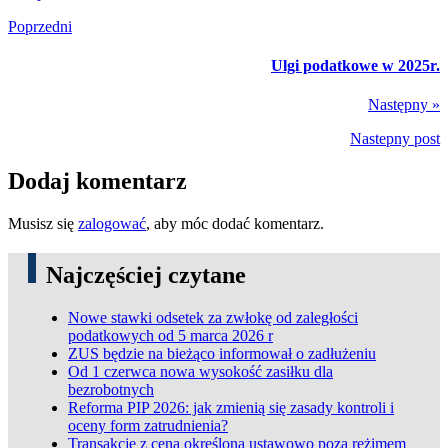
Poprzedni
Ulgi podatkowe w 2025r.
Następny »
Nastepny post
Dodaj komentarz
Musisz się
zalogować
, aby móc dodać komentarz.
Najczęściej czytane
Nowe stawki odsetek za zwłokę od zaległości
podatkowych od 5 marca 2026 r
ZUS będzie na bieżąco informował o zadłużeniu
Od 1 czerwca nowa wysokość zasiłku dla
bezrobotnych
Reforma PIP 2026: jak zmienią się zasady kontroli i
oceny form zatrudnienia?
Transakcje z ceną określoną ustawowo poza reżimem