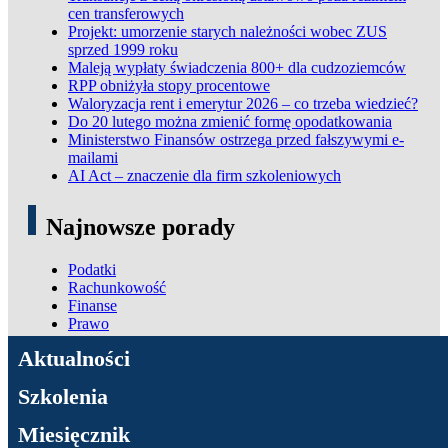
cen transferowych
Projekt: umorzenie starych należności wobec ZUS
sprzed 1999 roku
Maleją wypłaty świadczenia 800+ dla cudzoziemców
RPP obniżyła stopy procentowe
Waloryzacja rent i emerytur 2026 – co trzeba wiedzieć?
Do 20 lutego można zmienić formę opodatkowania
Ministerstwo Finansów ostrzega przed fałszywymi e-
mailami
AI Act – znaczenie dla firm szkoleniowych
Najnowsze porady
Podatki
Rachunkowość
Finanse
Prawo
ADN Podatki
Aktualności
Szkolenia
Miesięcznik