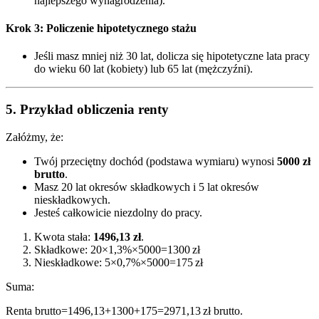
najlepszego wynagrodzenia).
Krok 3: Policzenie hipotetycznego stażu
Jeśli masz mniej niż 30 lat, dolicza się hipotetyczne lata pracy
do wieku 60 lat (kobiety) lub 65 lat (mężczyźni).
5.
Przykład obliczenia renty
Załóżmy, że:
Twój przeciętny dochód (podstawa wymiaru) wynosi
5000 zł
brutto
.
Masz 20 lat okresów składkowych i 5 lat okresów
nieskładkowych.
Jesteś całkowicie niezdolny do pracy.
Kwota stała:
1496,13 zł
.
Składkowe:
20×1,3%×5000=1300 zł
Nieskładkowe:
5×0,7%×5000=175 zł
Suma:
Renta brutto=1496,13+1300+175=2971,13 zł brutto.