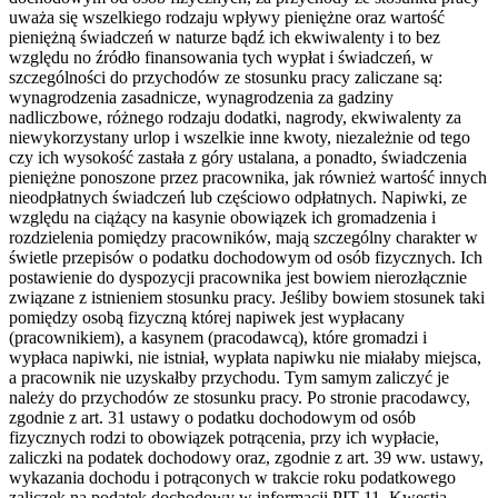
uważa się wszelkiego rodzaju wpływy pieniężne oraz wartość
pieniężną świadczeń w naturze bądź ich ekwiwalenty i to bez
względu no źródło finansowania tych wypłat i świadczeń, w
szczególności do przychodów ze stosunku pracy zaliczane są:
wynagrodzenia zasadnicze, wynagrodzenia za gadziny
nadliczbowe, różnego rodzaju dodatki, nagrody, ekwiwalenty za
niewykorzystany urlop i wszelkie inne kwoty, niezależnie od tego
czy ich wysokość zastała z góry ustalana, a ponadto, świadczenia
pieniężne ponoszone przez pracownika, jak również wartość innych
nieodpłatnych świadczeń lub częściowo odpłatnych. Napiwki, ze
względu na ciążący na kasynie obowiązek ich gromadzenia i
rozdzielenia pomiędzy pracowników, mają szczególny charakter w
świetle przepisów o podatku dochodowym od osób fizycznych. Ich
postawienie do dyspozycji pracownika jest bowiem nierozłącznie
związane z istnieniem stosunku pracy. Jeśliby bowiem stosunek taki
pomiędzy osobą fizyczną której napiwek jest wypłacany
(pracownikiem), a kasynem (pracodawcą), które gromadzi i
wypłaca napiwki, nie istniał, wypłata napiwku nie miałaby miejsca,
a pracownik nie uzyskałby przychodu. Tym samym zaliczyć je
należy do przychodów ze stosunku pracy. Po stronie pracodawcy,
zgodnie z art. 31 ustawy o podatku dochodowym od osób
fizycznych rodzi to obowiązek potrącenia, przy ich wypłacie,
zaliczki na podatek dochodowy oraz, zgodnie z art. 39 ww. ustawy,
wykazania dochodu i potrąconych w trakcie roku podatkowego
zaliczek na podatek dochodowy w informacji PIT-11. Kwestia