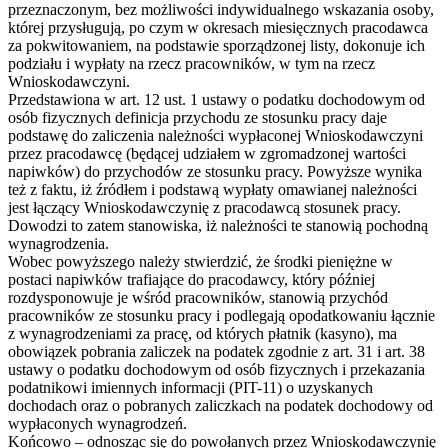
przeznaczonym, bez możliwości indywidualnego wskazania osoby,
której przysługują, po czym w okresach miesięcznych pracodawca
za pokwitowaniem, na podstawie sporządzonej listy, dokonuje ich
podziału i wypłaty na rzecz pracowników, w tym na rzecz
Wnioskodawczyni.
Przedstawiona w art. 12 ust. 1 ustawy o podatku dochodowym od
osób fizycznych definicja przychodu ze stosunku pracy daje
podstawę do zaliczenia należności wypłaconej Wnioskodawczyni
przez pracodawcę (będącej udziałem w zgromadzonej wartości
napiwków) do przychodów ze stosunku pracy. Powyższe wynika
też z faktu, iż źródłem i podstawą wypłaty omawianej należności
jest łączący Wnioskodawczynię z pracodawcą stosunek pracy.
Dowodzi to zatem stanowiska, iż należności te stanowią pochodną
wynagrodzenia.
Wobec powyższego należy stwierdzić, że środki pieniężne w
postaci napiwków trafiające do pracodawcy, który później
rozdysponowuje je wśród pracowników, stanowią przychód
pracowników ze stosunku pracy i podlegają opodatkowaniu łącznie
z wynagrodzeniami za pracę, od których płatnik (kasyno), ma
obowiązek pobrania zaliczek na podatek zgodnie z art. 31 i art. 38
ustawy o podatku dochodowym od osób fizycznych i przekazania
podatnikowi imiennych informacji (PIT-11) o uzyskanych
dochodach oraz o pobranych zaliczkach na podatek dochodowy od
wypłaconych wynagrodzeń.
Końcowo – odnosząc się do powołanych przez Wnioskodawczynię