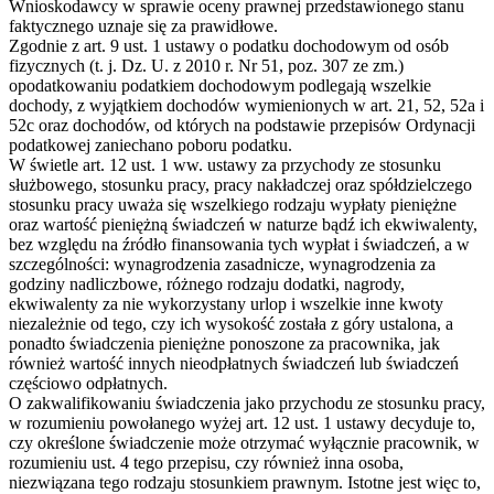
Wnioskodawcy w sprawie oceny prawnej przedstawionego stanu
faktycznego uznaje się za prawidłowe.
Zgodnie z art. 9 ust. 1 ustawy o podatku dochodowym od osób
fizycznych (t. j. Dz. U. z 2010 r. Nr 51, poz. 307 ze zm.)
opodatkowaniu podatkiem dochodowym podlegają wszelkie
dochody, z wyjątkiem dochodów wymienionych w art. 21, 52, 52a i
52c oraz dochodów, od których na podstawie przepisów Ordynacji
podatkowej zaniechano poboru podatku.
W świetle art. 12 ust. 1 ww. ustawy za przychody ze stosunku
służbowego, stosunku pracy, pracy nakładczej oraz spółdzielczego
stosunku pracy uważa się wszelkiego rodzaju wypłaty pieniężne
oraz wartość pieniężną świadczeń w naturze bądź ich ekwiwalenty,
bez względu na źródło finansowania tych wypłat i świadczeń, a w
szczególności: wynagrodzenia zasadnicze, wynagrodzenia za
godziny nadliczbowe, różnego rodzaju dodatki, nagrody,
ekwiwalenty za nie wykorzystany urlop i wszelkie inne kwoty
niezależnie od tego, czy ich wysokość została z góry ustalona, a
ponadto świadczenia pieniężne ponoszone za pracownika, jak
również wartość innych nieodpłatnych świadczeń lub świadczeń
częściowo odpłatnych.
O zakwalifikowaniu świadczenia jako przychodu ze stosunku pracy,
w rozumieniu powołanego wyżej art. 12 ust. 1 ustawy decyduje to,
czy określone świadczenie może otrzymać wyłącznie pracownik, w
rozumieniu ust. 4 tego przepisu, czy również inna osoba,
niezwiązana tego rodzaju stosunkiem prawnym. Istotne jest więc to,