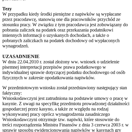
Tezy
W przypadku kiedy środki pieniężne z napiwków są wypłacane
przez pracodawcę, stanowią one dla pracowników przychód ze
stosunku pracy. W związku z tym pracodawca jest zobowiązany do
pobrania zaliczek na podatek oraz przekazania podatnikowi
imiennych informacji o uzyskanych dochodach, a także o
pobranych zaliczkach na podatek dochodowy od wypłaconych
wynagrodzeń.
UZASADNIENIE
W dniu 22.04.2010 r. został złożony ww. wniosek o udzielenie
pisemnej interpretacji przepisów prawa podatkowego w
indywidualnej sprawie dotyczącej podatku dochodowego od osób
fizycznych w zakresie opodatkowania napiwków.
W przedmiotowym wniosku został przedstawiony następujący stan
faktyczny:
Wnioskodawczyni jest zatrudniona na podstawie umowy o pracę w
kasynie. Z uwagi na specyfikę przedmiotu prowadzonej działalności
gospodarczej przez kasyno, a także ze względu na rodzaj
wykonywanej pracy oprócz wynagrodzenia zasadniczego
Wnioskodawczyni otrzymuje tzw. napiwki, które stosownie do
treści rozporządzenia Ministra Finansów z dnia 3 czerwca 2003 r. w
sprawie sposobu ewidencjonowania napiwków w kasynach gry