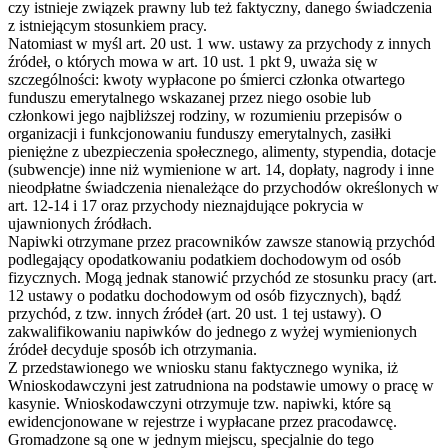
czy istnieje związek prawny lub też faktyczny, danego świadczenia
z istniejącym stosunkiem pracy.
Natomiast w myśl art. 20 ust. 1 ww. ustawy za przychody z innych
źródeł, o których mowa w art. 10 ust. 1 pkt 9, uważa się w
szczególności: kwoty wypłacone po śmierci członka otwartego
funduszu emerytalnego wskazanej przez niego osobie lub
członkowi jego najbliższej rodziny, w rozumieniu przepisów o
organizacji i funkcjonowaniu funduszy emerytalnych, zasiłki
pieniężne z ubezpieczenia społecznego, alimenty, stypendia, dotacje
(subwencje) inne niż wymienione w art. 14, dopłaty, nagrody i inne
nieodpłatne świadczenia nienależące do przychodów określonych w
art. 12-14 i 17 oraz przychody nieznajdujące pokrycia w
ujawnionych źródłach.
Napiwki otrzymane przez pracowników zawsze stanowią przychód
podlegający opodatkowaniu podatkiem dochodowym od osób
fizycznych. Mogą jednak stanowić przychód ze stosunku pracy (art.
12 ustawy o podatku dochodowym od osób fizycznych), bądź
przychód, z tzw. innych źródeł (art. 20 ust. 1 tej ustawy). O
zakwalifikowaniu napiwków do jednego z wyżej wymienionych
źródeł decyduje sposób ich otrzymania.
Z przedstawionego we wniosku stanu faktycznego wynika, iż
Wnioskodawczyni jest zatrudniona na podstawie umowy o pracę w
kasynie. Wnioskodawczyni otrzymuje tzw. napiwki, które są
ewidencjonowane w rejestrze i wypłacane przez pracodawcę.
Gromadzone są one w jednym miejscu, specjalnie do tego