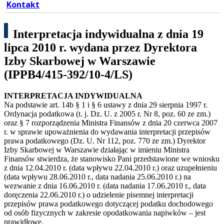
Kontakt
Interpretacja indywidualna z dnia 19
lipca 2010 r. wydana przez Dyrektora
Izby Skarbowej w Warszawie
(IPPB4/415-392/10-4/LS)
INTERPRETACJA INDYWIDUALNA
Na podstawie art. 14b § 1 i § 6 ustawy z dnia 29 sierpnia 1997 r.
Ordynacja podatkowa (t. j. Dz. U. z 2005 r. Nr 8, poz. 60 ze zm.)
oraz § 7 rozporządzenia Ministra Finansów z dnia 20 czerwca 2007
r. w sprawie upoważnienia do wydawania interpretacji przepisów
prawa podatkowego (Dz. U. Nr 112, poz. 770 ze zm.) Dyrektor
Izby Skarbowej w Warszawie działając w imieniu Ministra
Finansów stwierdza, że stanowisko Pani przedstawione we wniosku
z dnia 12.04.2010 r. (data wpływu 22.04.2010 r.) oraz uzupełnieniu
(data wpływu 28.06.2010 r., data nadania 25.06.2010 r.) na
wezwanie z dnia 16.06.2010 r. (data nadania 17.06.2010 r., data
doręczenia 22.06.2010 r.) o udzielenie pisemnej interpretacji
przepisów prawa podatkowego dotyczącej podatku dochodowego
od osób fizycznych w zakresie opodatkowania napiwków – jest
prawidłowe.