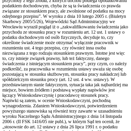
przychody z tego źródła, z których dochód podlega opodatkowaniu
podatkiem dochodowym, chyba że są ta świadczenia co prawda
związane ze stosunkiem pracy, ale zwolnione od podatku na mocy
odrębnego przepisu”. W wyroku z dnia 10 lutego 2005 r. (Biuletyn
Skarbowy 2005/5/26), Wojewódzki Sąd Administracyjny we
Wrocławiu wyraził pogląd iż o „zakwalifikowaniu świadczenia jako
przychodu ze stosunku pracy w rozumieniu art. 12 ust. 1 ustawy o
podatku dochodowym od osób fizycznych, decyduje to, czy
określone świadczenie może otrzymać wyłącznie pracownik w
rozumieniu ust. 4 tego przepisu, czy również inna osoba
niezwiązana z tego rodzaju stosunkiem prawnym. Istotne jest więc
to, czy istnieje związek prawny, lub też faktyczny, danego
świadczenia z istniejącym stosunkiem pracy”, przy czym, co należy
podkreślić, za pracownika w rozumieniu ustawy uważa się osobę
pozostającą w stosunku służbowym, stosunku pracy nakładczej lub
spółdzielczym stosunku procy (art. 12 ust. 4 ww. ustawy). W
przedstawianym stanie faktycznym, sytuacja taka jak najbardziej ma
miejsce, bowiem źródłem i podstawą wypłaty napiwków jest
łączący Wnioskodawczynię i pracodawcę stosunek pracy.
Napiwki są zatem, w ocenie Wnioskodawczyni, pochodną
wynagrodzenia. Zdaniem Wnioskodawczyni, potwierdzeniem
powyższego stanowiska są również tezy zawarte w uzasadnieniu
wyroku Naczelnego Sądu Administracyjnego z dnia 14 listopada
2006 r. (II FSK 1416/05 nie publ.), w którym Sąd ten ocenił, że
„stosownie do art. 12 ustawy z dnia 26 lipca 1991 r. o podatku