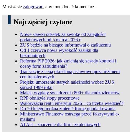
Musisz się
zalogować
, aby móc dodać komentarz.
Najczęściej czytane
Nowe stawki odsetek za zwłokę od zaległości
podatkowych od 5 marca 2026 r
ZUS będzie na bieżąco informował o zadłużeniu
Od 1 czerwca nowa wysokość zasiłku dla
bezrobotnych
Reforma PIP 2026: jak zmienią się zasady kontroli i
oceny form zatrudnienia?
Transakcje z ceną określoną ustawowo poza reżimem
cen transferowych
Projekt: umorzenie starych należności wobec ZUS
sprzed 1999 roku
Maleją wypłaty świadczenia 800+ dla cudzoziemców
RPP obniżyła stopy procentowe
Waloryzacja rent i emerytur 2026 – co trzeba wiedzieć?
Do 20 lutego można zmienić formę opodatkowania
Ministerstwo Finansów ostrzega przed fałszywymi e-
mailami
AI Act – znaczenie dla firm szkoleniowych