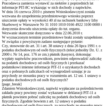
Pracodawca zamierza wystawić za niektóre z poprzednich lat
informacje PIT-8C wykazując w nich dochody z napiwków.
W dniu 16 czerwca 2010 r. pismem Wnioskodawczyni została
wezwana do uzupełnienia przedmiotowego wniosku poprzez
uiszczenie opłaty w wysokości 40 zł na rachunek bankowy Izby
Skarbowej w Warszawie Nr 31 1010 1010 0166 4922 3100 0000 i
doręczenia dowodu uiszczenia opłaty do tut. organu.
Wezwanie skutecznie doręczono w dniu 22.06.2010 r.
W wyznaczonym terminie przedmiotowe braki zostały uzupełnione.
W związku z powyższym zadano następujące pytanie:
Czy, stosownie do art. 31 i art. 38 ustawy z dnia 26 lipca 1991 r. o
podatku dochodowym od osób fizycznych (tekst jednolity Dz. U. z
2000 r. Nr 14, poz. 176 ze zm.) płatnik (kasyno), dokonując
wypłaty napiwków pracownikom, powinien odprowadzić zaliczkę
na podatek dochodowy od osób fizycznych i przekazać
podatnikowi imienne informacje PIT-11 o uzyskanych dochodach
oraz o pobranych zaliczkach od wynagrodzeń uznając je za
przychody ze stosunku pracy w rozumieniu art. 12 ust. 1 ustawy o
podatku dochodowych od osób fizycznych?
[page_break]
Zdaniem Wnioskodawczyni, napiwki wypłacane za pośrednictwem
zakładu pracy powinny zostać wykazane w deklaracji PIT-11 a
płatnik powinien pobrać zaliczkę na podatek dochodowy od osób
fizycznych. Zgodnie bowiem z art. 12 ustawy o podatku
dochodowym od osób fizycznych, za przychody ze stosunku pracy