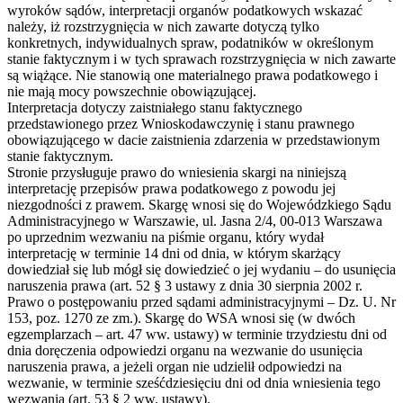
wyroków sądów, interpretacji organów podatkowych wskazać
należy, iż rozstrzygnięcia w nich zawarte dotyczą tylko
konkretnych, indywidualnych spraw, podatników w określonym
stanie faktycznym i w tych sprawach rozstrzygnięcia w nich zawarte
są wiążące. Nie stanowią one materialnego prawa podatkowego i
nie mają mocy powszechnie obowiązującej.
Interpretacja dotyczy zaistniałego stanu faktycznego
przedstawionego przez Wnioskodawczynię i stanu prawnego
obowiązującego w dacie zaistnienia zdarzenia w przedstawionym
stanie faktycznym.
Stronie przysługuje prawo do wniesienia skargi na niniejszą
interpretację przepisów prawa podatkowego z powodu jej
niezgodności z prawem. Skargę wnosi się do Wojewódzkiego Sądu
Administracyjnego w Warszawie, ul. Jasna 2/4, 00-013 Warszawa
po uprzednim wezwaniu na piśmie organu, który wydał
interpretację w terminie 14 dni od dnia, w którym skarżący
dowiedział się lub mógł się dowiedzieć o jej wydaniu – do usunięcia
naruszenia prawa (art. 52 § 3 ustawy z dnia 30 sierpnia 2002 r.
Prawo o postępowaniu przed sądami administracyjnymi – Dz. U. Nr
153, poz. 1270 ze zm.). Skargę do WSA wnosi się (w dwóch
egzemplarzach – art. 47 ww. ustawy) w terminie trzydziestu dni od
dnia doręczenia odpowiedzi organu na wezwanie do usunięcia
naruszenia prawa, a jeżeli organ nie udzielił odpowiedzi na
wezwanie, w terminie sześćdziesięciu dni od dnia wniesienia tego
wezwania (art. 53 § 2 ww. ustawy).