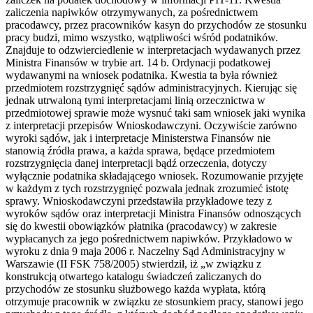
zaliczenia napiwków otrzymywanych, za pośrednictwem
pracodawcy, przez pracowników kasyn do przychodów ze stosunku
pracy budzi, mimo wszystko, wątpliwości wśród podatników.
Znajduje to odzwierciedlenie w interpretacjach wydawanych przez
Ministra Finansów w trybie art. 14 b. Ordynacji podatkowej
wydawanymi na wniosek podatnika. Kwestia ta była również
przedmiotem rozstrzygnięć sądów administracyjnych. Kierując się
jednak utrwaloną tymi interpretacjami linią orzecznictwa w
przedmiotowej sprawie może wysnuć taki sam wniosek jaki wynika
z interpretacji przepisów Wnioskodawczyni. Oczywiście zarówno
wyroki sądów, jak i interpretacje Ministerstwa Finansów nie
stanowią źródła prawa, a każda sprawa, będące przedmiotem
rozstrzygnięcia danej interpretacji bądź orzeczenia, dotyczy
wyłącznie podatnika składającego wniosek. Rozumowanie przyjęte
w każdym z tych rozstrzygnięć pozwala jednak zrozumieć istotę
sprawy. Wnioskodawczyni przedstawiła przykładowe tezy z
wyroków sądów oraz interpretacji Ministra Finansów odnoszących
się do kwestii obowiązków płatnika (pracodawcy) w zakresie
wypłacanych za jego pośrednictwem napiwków. Przykładowo w
wyroku z dnia 9 maja 2006 r. Naczelny Sąd Administracyjny w
Warszawie (II FSK 758/2005) stwierdził, iż „w związku z
konstrukcją otwartego katalogu świadczeń zaliczanych do
przychodów ze stosunku służbowego każda wypłata, którą
otrzymuje pracownik w związku ze stosunkiem pracy, stanowi jego