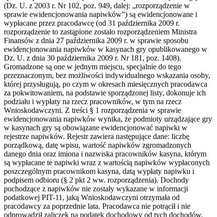
(Dz. U. z 2003 r. Nr 102, poz. 949, dalej: „rozporządzenie w
sprawie ewidencjonowania napiwków”) są ewidencjonowane i
wypłacane przez pracodawcę (od 31 października 2009 r.
rozporządzenie to zastąpione zostało rozporządzeniem Ministra
Finansów z dnia 27 października 2009 r. w sprawie sposobu
ewidencjonowania napiwków w kasynach gry opublikowanego w
Dz. U. z dnia 30 października 2009 r. Nr 181, poz. 1408).
Gromadzone są one w jednym miejscu, specjalnie do tego
przeznaczonym, bez możliwości indywidualnego wskazania osoby,
której przysługują, po czym w okresach miesięcznych pracodawca
za pokwitowaniem, na podstawie sporządzonej listy, dokonuje ich
podziału i wypłaty na rzecz pracowników, w tym na rzecz
Wnioskodawczyni. Z treści § 1 rozporządzenia w sprawie
ewidencjonowania napiwków wynika, że podmioty urządzające gry
w kasynach gry są obowiązane ewidencjonować napiwki w
rejestrze napiwków. Rejestr zawiera następujące dane: liczbę
porządkową, datę wpisu, wartość napiwków zgromadzonych
danego dnia oraz imiona i nazwiska pracowników kasyna, którym
są wypłacane te napiwki wraz z wartością napiwków wypłaconych
poszczególnym pracownikom kasyna, datą wypłaty napiwku i
podpisem odbioru (§ 2 pkt 2 ww. rozporządzenia). Dochody
pochodzące z napiwków nie zostały wykazane w informacji
podatkowej PIT-11, jaką Wnioskodawczyni otrzymała od
pracodawcy za poprzednie lata. Pracodawca nie potrącił i nie
odprowadził zaliczek na podatek dochodowy od tych dochodów.