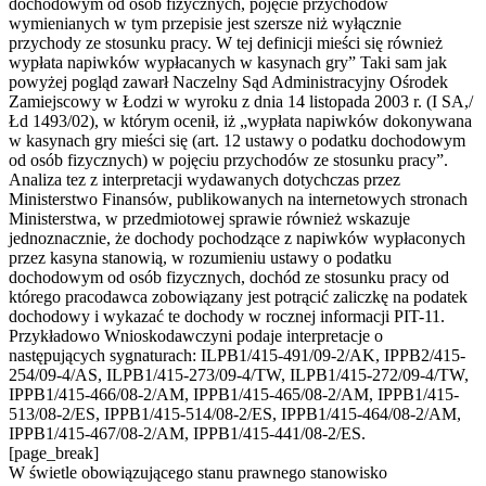
dochodowym od osób fizycznych, pojęcie przychodów
wymienianych w tym przepisie jest szersze niż wyłącznie
przychody ze stosunku pracy. W tej definicji mieści się również
wypłata napiwków wypłacanych w kasynach gry” Taki sam jak
powyżej pogląd zawarł Naczelny Sąd Administracyjny Ośrodek
Zamiejscowy w Łodzi w wyroku z dnia 14 listopada 2003 r. (I SA,/
Łd 1493/02), w którym ocenił, iż „wypłata napiwków dokonywana
w kasynach gry mieści się (art. 12 ustawy o podatku dochodowym
od osób fizycznych) w pojęciu przychodów ze stosunku pracy”.
Analiza tez z interpretacji wydawanych dotychczas przez
Ministerstwo Finansów, publikowanych na internetowych stronach
Ministerstwa, w przedmiotowej sprawie również wskazuje
jednoznacznie, że dochody pochodzące z napiwków wypłaconych
przez kasyna stanowią, w rozumieniu ustawy o podatku
dochodowym od osób fizycznych, dochód ze stosunku pracy od
którego pracodawca zobowiązany jest potrącić zaliczkę na podatek
dochodowy i wykazać te dochody w rocznej informacji PIT-11.
Przykładowo Wnioskodawczyni podaje interpretacje o
następujących sygnaturach: ILPB1/415-491/09-2/AK, IPPB2/415-
254/09-4/AS, ILPB1/415-273/09-4/TW, ILPB1/415-272/09-4/TW,
IPPB1/415-466/08-2/AM, IPPB1/415-465/08-2/AM, IPPB1/415-
513/08-2/ES, IPPB1/415-514/08-2/ES, IPPB1/415-464/08-2/AM,
IPPB1/415-467/08-2/AM, IPPB1/415-441/08-2/ES.
[page_break]
W świetle obowiązującego stanu prawnego stanowisko