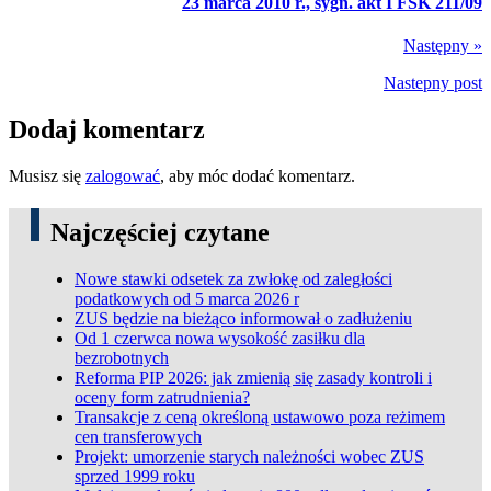
23 marca 2010 r., sygn. akt I FSK 211/09
Następny »
Nastepny post
Dodaj komentarz
Musisz się
zalogować
, aby móc dodać komentarz.
Najczęściej czytane
Nowe stawki odsetek za zwłokę od zaległości
podatkowych od 5 marca 2026 r
ZUS będzie na bieżąco informował o zadłużeniu
Od 1 czerwca nowa wysokość zasiłku dla
bezrobotnych
Reforma PIP 2026: jak zmienią się zasady kontroli i
oceny form zatrudnienia?
Transakcje z ceną określoną ustawowo poza reżimem
cen transferowych
Projekt: umorzenie starych należności wobec ZUS
sprzed 1999 roku