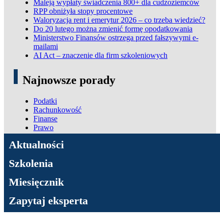
Maleją wypłaty świadczenia 800+ dla cudzoziemców
RPP obniżyła stopy procentowe
Waloryzacja rent i emerytur 2026 – co trzeba wiedzieć?
Do 20 lutego można zmienić formę opodatkowania
Ministerstwo Finansów ostrzega przed fałszywymi e-
mailami
AI Act – znaczenie dla firm szkoleniowych
Najnowsze porady
Podatki
Rachunkowość
Finanse
Prawo
ADN Podatki
Aktualności
Szkolenia
Miesięcznik
Zapytaj eksperta