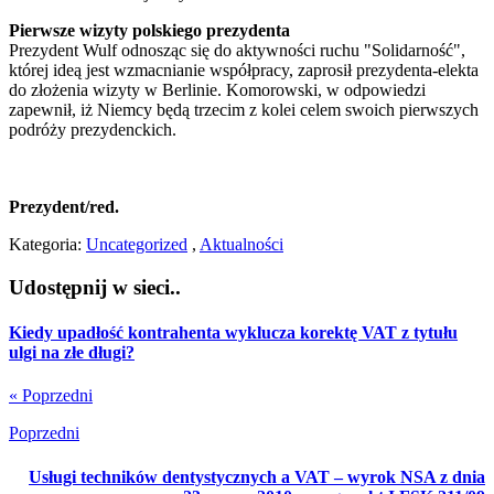
Pierwsze wizyty polskiego prezydenta
Prezydent Wulf odnosząc się do aktywności ruchu "Solidarność",
której ideą jest wzmacnianie współpracy, zaprosił prezydenta-elekta
do złożenia wizyty w Berlinie. Komorowski, w odpowiedzi
zapewnił, iż Niemcy będą trzecim z kolei celem swoich pierwszych
podróży prezydenckich.
Prezydent/red.
Kategoria:
Uncategorized
,
Aktualności
Udostępnij w sieci..
Kiedy upadłość kontrahenta wyklucza korektę VAT z tytułu
ulgi na złe długi?
« Poprzedni
Poprzedni
Usługi techników dentystycznych a VAT – wyrok NSA z dnia