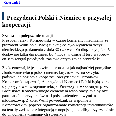
Kontakt
Prezydenci Polski i Niemiec o przyszłej
kooperacji
Szansa na polepszenie relacji
Prezydent-elekt, Komorowski w czasie konferencji nadmienił, że
prezydent Wulff objął swoją funkcję co było wynikiem decyzji
niemieckiego parlamentu z dnia 30 czerwca. Według niego, fakt że
dosłownie kilka dni później, bo 4 lipca, w czasie II tury wyborów
on sam wygrał pojedynek, zasiewa optymizm na przyszłość.
Zaakcentował, iż jest to wielka szansa na jak najbardziej pomyślne
zbudowanie relacji polsko-niemieckiej, również na szczytach
państwa, na poziomie kooperacji prezydenckiej. Bronisław
Komorowski zapewnił, iż prezydenci Niemiec i Polski będą starac
się pielęgnować wzajemne relacje. Pierwszym, wskazanym przez
Bronisława Komorowskiego elementem współpracy, miałby być
patronat obu prezydentów nad polsko-niemiecką wymianą
młodzieżową. Z kolei Wulff powiedział, że wspólnie z
Komorowskim, poprzez organizowanie konferencji intelektualistów
na tematy związane z integracją europejską, chcieliby przyczynić się
do umocnienia wzajemnych stosunków.