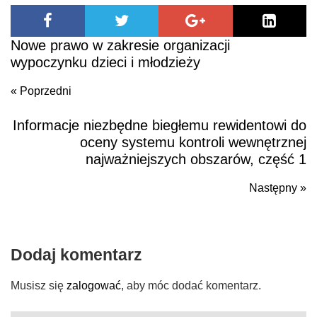
–
Nowe prawo w zakresie organizacji
Taxfin.pl
wypoczynku dzieci i młodzieży
« Poprzedni
Informacje niezbędne biegłemu rewidentowi do
Poprzedni
oceny systemu kontroli wewnętrznej
najważniejszych obszarów, część 1
Następny »
N
po
Dodaj komentarz
Musisz się
zalogować
, aby móc dodać komentarz.