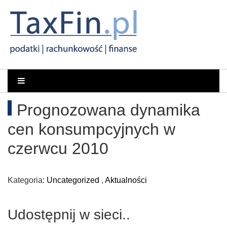
Rachunkowość,
Portal
dla
Podatki,
Prognozowana dynamika
księgowych
VAT,
cen konsumpcyjnych w
Orzeczenia
czerwcu 2010
NSA
Kategoria:
Uncategorized
,
Aktualności
i
Udostępnij w sieci..
WSA