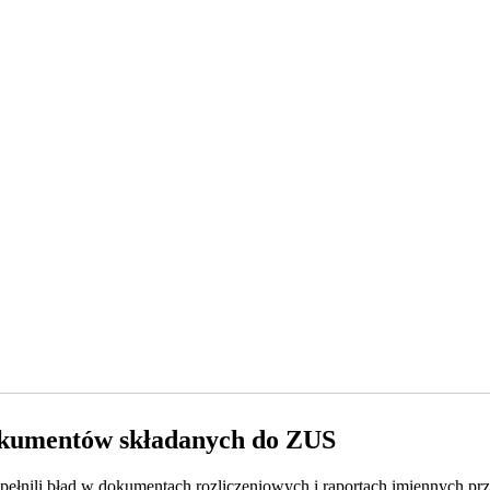
dokumentów składanych do ZUS
opełnili błąd w dokumentach rozliczeniowych i raportach imiennych 