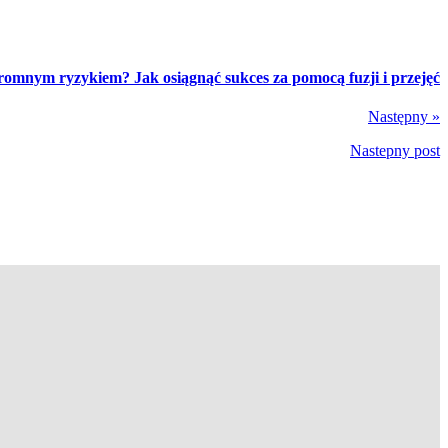
ogromnym ryzykiem? Jak osiągnąć sukces za pomocą fuzji i przejęć
Następny »
Nastepny post