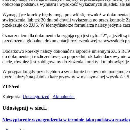
obliczona podstawa wymiaru i wysokość wykazanych składek, ale takż
Wymagające korekty błędy mogą pojawić się również w dokumentacji
stwierdzenia, lub też 30 dni od chwili wykazania go przez kontrolę
przekazuje do ZUS. W identyfikatorze formularza należy jedynie zazn
Oznaczeniem dla dokumentu korygującego jest cyfra "2", a jeżeli s
przedłożenia globalnej dokumentacji rozliczeniowej za wszystkic
Dodatkowo korekty należy dokonać na raporcie imiennym ZUS RCA już
do dokumentacji rozliczeniowej za poprzedni rok kalendarzowy nie wk
dacie, również jest zobligowany do złożenia korekty. I tu obowiązuj
W przypadku gdy przedsiębiorca świadomie i celowo nie podejmuje 
może nałożyć na płatnika karę grzywny w maksymalnej wysokości 5 t
ZUS/red.
Kategoria:
Uncategorized
,
Aktualności
Udostępnij w sieci..
Niewypłacenie wynagrodzenia w terminie jako podstawa rozwią