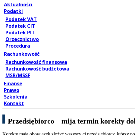
Aktualności
Podatki
Podatek VAT
Podatek CIT
Podatek PIT
Orzecznictwo
Procedura
Rachunkowość
Rachunkowość finansowa
Rachunkowość budżetowa
MSR/MSSF
Finanse
Prawo
Szkolenia
Kontakt
Przedsiębiorco – mija termin korekty 
Korekty mają obowiązek złożyć wszyscy ci przedsiębiorcy, którzy p