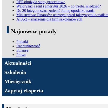
RPP obniżyła stopy procentowe
Waloryzacja rent i emerytur 2026 – co trzeba wiedzieć?
Do 20 lutego można zmienić formę opodatkowania
Ministerstwo Finansów ostrzega przed fałszywymi e-mailam
AI Act – znaczenie dla firm szkoleniowych
Najnowsze porady
Podatki
Rachunkowość
Finanse
Prawo
ADN Podatki
Aktualności
Szkolenia
Miesięcznik
Zapytaj eksperta