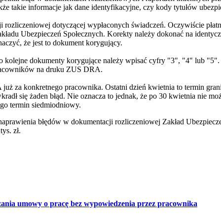
e takie informacje jak dane identyfikacyjne, czy kody tytułów ubezpi
 rozliczeniowej dotyczącej wypłaconych świadczeń. Oczywiście płatn
 Zakładu Ubezpieczeń Społecznych. Korekty należy dokonać na identycz
aczyć, że jest to dokument korygujący.
ą to kolejne dokumenty korygujące należy wpisać cyfry "3", "4" lub 
h pracowników na druku ZUS DRA.
 za konkretnego pracownika. Ostatni dzień kwietnia to termin grani
radł się żaden błąd. Nie oznacza to jednak, że po 30 kwietnia nie moż
e go termin siedmiodniowy.
naprawienia błędów w dokumentacji rozliczeniowej Zakład Ubezpiecz
ys. zł.
zania umowy o pracę bez wypowiedzenia przez pracownika