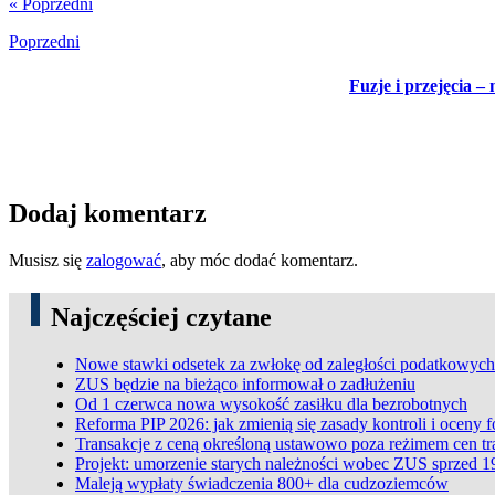
« Poprzedni
Poprzedni
Fuzje i przejęcia –
Dodaj komentarz
Musisz się
zalogować
, aby móc dodać komentarz.
Najczęściej czytane
Nowe stawki odsetek za zwłokę od zaległości podatkowych
ZUS będzie na bieżąco informował o zadłużeniu
Od 1 czerwca nowa wysokość zasiłku dla bezrobotnych
Reforma PIP 2026: jak zmienią się zasady kontroli i oceny 
Transakcje z ceną określoną ustawowo poza reżimem cen t
Projekt: umorzenie starych należności wobec ZUS sprzed 1
Maleją wypłaty świadczenia 800+ dla cudzoziemców