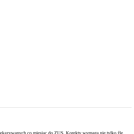
przekazywanych co miesiąc do ZUS. Korekty wymaga nie tylko źle