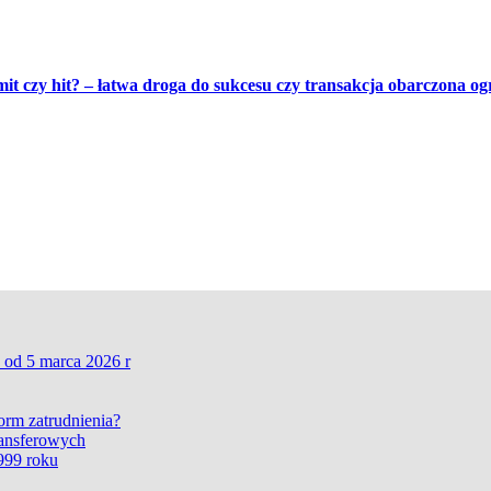
 mit czy hit? – łatwa droga do sukcesu czy transakcja obarczona 
 od 5 marca 2026 r
form zatrudnienia?
ransferowych
999 roku