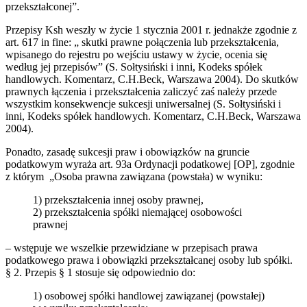
przekształconej”.
Przepisy Ksh weszły w życie 1 stycznia 2001 r. jednakże zgodnie z
art. 617 in fine: „ skutki prawne połączenia lub przekształcenia,
wpisanego do rejestru po wejściu ustawy w życie, ocenia się
według jej przepisów” (S. Sołtysiński i inni, Kodeks spółek
handlowych. Komentarz, C.H.Beck, Warszawa 2004). Do skutków
prawnych łączenia i przekształcenia zaliczyć zaś należy przede
wszystkim konsekwencje sukcesji uniwersalnej (S. Sołtysiński i
inni, Kodeks spółek handlowych. Komentarz, C.H.Beck, Warszawa
2004).
Ponadto, zasadę sukcesji praw i obowiązków na gruncie
podatkowym wyraża art. 93a Ordynacji podatkowej [OP], zgodnie
z którym „Osoba prawna zawiązana (powstała) w wyniku:
1) przekształcenia innej osoby prawnej,
2) przekształcenia spółki niemającej osobowości
prawnej
– wstępuje we wszelkie przewidziane w przepisach prawa
podatkowego prawa i obowiązki przekształcanej osoby lub spółki.
§ 2. Przepis § 1 stosuje się odpowiednio do:
1) osobowej spółki handlowej zawiązanej (powstałej)