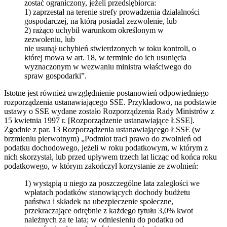
zostać ograniczony, jeżeli przedsiębiorca:
1) zaprzestał na terenie strefy prowadzenia działalności
gospodarczej, na którą posiadał zezwolenie, lub
2) rażąco uchybił warunkom określonym w
zezwoleniu, lub
nie usunął uchybień stwierdzonych w toku kontroli, o
której mowa w art. 18, w terminie do ich usunięcia
wyznaczonym w wezwaniu ministra właściwego do
spraw gospodarki”.
Istotne jest również uwzględnienie postanowień odpowiedniego
rozporządzenia ustanawiającego SSE. Przykładowo, na podstawie
ustawy o SSE wydane zostało Rozporządzenia Rady Ministrów z
15 kwietnia 1997 r. [Rozporządzenie ustanawiające ŁSSE].
Zgodnie z par. 13 Rozporządzenia ustanawiającego ŁSSE (w
brzmieniu pierwotnym) „Podmiot traci prawo do zwolnień od
podatku dochodowego, jeżeli w roku podatkowym, w którym z
nich skorzystał, lub przed upływem trzech lat licząc od końca roku
podatkowego, w którym zakończył korzystanie ze zwolnień:
1) wystąpią u niego za poszczególne lata zaległości we
wpłatach podatków stanowiących dochody budżetu
państwa i składek na ubezpieczenie społeczne,
przekraczające odrębnie z każdego tytułu 3,0% kwot
należnych za te lata; w odniesieniu do podatku od