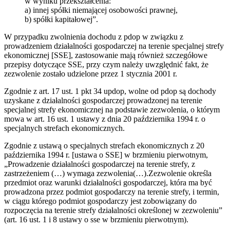
w wyniku przekształcenia:
a) innej spółki niemającej osobowości prawnej,
b) spółki kapitałowej”.
W przypadku zwolnienia dochodu z pdop w związku z
prowadzeniem działalności gospodarczej na terenie specjalnej strefy
ekonomicznej [SSE], zastosowanie mają również szczegółowe
przepisy dotyczące SSE, przy czym należy uwzględnić fakt, że
zezwolenie zostało udzielone przez 1 stycznia 2001 r.
Zgodnie z art. 17 ust. 1 pkt 34 updop, wolne od pdop są dochody
uzyskane z działalności gospodarczej prowadzonej na terenie
specjalnej strefy ekonomicznej na podstawie zezwolenia, o którym
mowa w art. 16 ust. 1 ustawy z dnia 20 października 1994 r. o
specjalnych strefach ekonomicznych.
Zgodnie z ustawą o specjalnych strefach ekonomicznych z 20
października 1994 r. [ustawa o SSE] w brzmieniu pierwotnym,
„Prowadzenie działalności gospodarczej na terenie strefy, z
zastrzeżeniem (…) wymaga zezwolenia(…).Zezwolenie określa
przedmiot oraz warunki działalności gospodarczej, która ma być
prowadzona przez podmiot gospodarczy na terenie strefy, i termin,
w ciągu którego podmiot gospodarczy jest zobowiązany do
rozpoczęcia na terenie strefy działalności określonej w zezwoleniu”
(art. 16 ust. 1 i 8 ustawy o sse w brzmieniu pierwotnym).