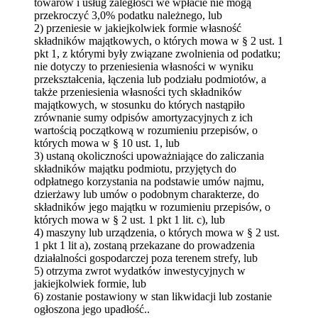
towarów i usług zaległości we wpłacie nie mogą
przekroczyć 3,0% podatku należnego, lub
2) przeniesie w jakiejkolwiek formie własność
składników majątkowych, o których mowa w § 2 ust. 1
pkt 1, z którymi były związane zwolnienia od podatku;
nie dotyczy to przeniesienia własności w wyniku
przekształcenia, łączenia lub podziału podmiotów, a
także przeniesienia własności tych składników
majątkowych, w stosunku do których nastąpiło
zrównanie sumy odpisów amortyzacyjnych z ich
wartością początkową w rozumieniu przepisów, o
których mowa w § 10 ust. 1, lub
3) ustaną okoliczności upoważniające do zaliczania
składników majątku podmiotu, przyjętych do
odpłatnego korzystania na podstawie umów najmu,
dzierżawy lub umów o podobnym charakterze, do
składników jego majątku w rozumieniu przepisów, o
których mowa w § 2 ust. 1 pkt 1 lit. c), lub
4) maszyny lub urządzenia, o których mowa w § 2 ust.
1 pkt 1 lit a), zostaną przekazane do prowadzenia
działalności gospodarczej poza terenem strefy, lub
5) otrzyma zwrot wydatków inwestycyjnych w
jakiejkolwiek formie, lub
6) zostanie postawiony w stan likwidacji lub zostanie
ogłoszona jego upadłość..