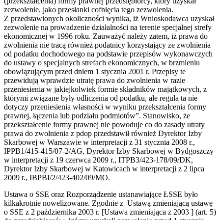
(przekształcenia) formy prawnej przedsiębiorcy, który uzyskał
zezwolenie, jako przesłanki cofnięcia tego zezwolenia.
Z przedstawionych okoliczności wynika, iż Wnioskodawca uzyskał
zezwolenie na prowadzenie działalności na terenie specjalnej strefy
ekonomicznej w 1996 roku. Zauważyć należy zatem, iż prawa do
zwolnienia nie tracą również podatnicy korzystający ze zwolnienia
od podatku dochodowego na podstawie przepisów wykonawczych
do ustawy o specjalnych strefach ekonomicznych, w brzmieniu
obowiązującym przed dniem 1 stycznia 2001 r. Przepisy te
przewidują wprawdzie utratę prawa do zwolnienia w razie
przeniesienia w jakiejkolwiek formie składników majątkowych, z
którymi związane były odliczenia od podatku, ale reguła ta nie
dotyczy przeniesienia własności w wyniku przekształcenia formy
prawnej, łączenia lub podziału podmiotów”. Stanowisko, że
przekształcenie formy prawnej nie powoduje co do zasady utraty
prawa do zwolnienia z pdop przedstawił również Dyrektor Izby
Skarbowej w Warszawie w interpretacji z 31 stycznia 2008 r.,
IPPB1/415-415/07-2/AG, Dyrektor Izby Skarbowej w Bydgoszczy
w interpretacji z 19 czerwca 2009 r., ITPB3/423-178/09/DK,
Dyrektor Izby Skarbowej w Katowicach w interpretacji z 2 lipca
2009 r., IBPBI/2/423-402/09/MO.
Ustawa o SSE oraz Rozporządzenie ustanawiające ŁSSE było
kilkakrotnie nowelizowane. Zgodnie z Ustawą zmieniającą ustawę
o SSE z 2 października 2003 r. [Ustawa zmieniająca z 2003 ] (art. 5)