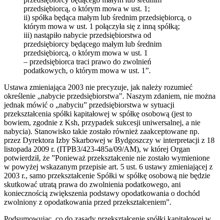
przedsiębiorcą, o którym mowa w ust. 1;
ii) spółka będąca małym lub średnim przedsiębiorcą, o
którym mowa w ust. 1 połączyła się z inną spółką;
iii) nastąpiło nabycie przedsiębiorstwa od
przedsiębiorcy będącego małym lub średnim
przedsiębiorcą, o którym mowa w ust. 1
– przedsiębiorca traci prawo do zwolnień
podatkowych, o którym mowa w ust. 1”.
Ustawa zmieniająca 2003 nie precyzuje, jak należy rozumieć
określenie „nabycie przedsiębiorstwa”. Naszym zdaniem, nie można
jednak mówić o „nabyciu” przedsiębiorstwa w sytuacji
przekształcenia spółki kapitałowej w spółkę osobową (jest to
bowiem, zgodnie z Ksh, przypadek sukcesji uniwersalnej, a nie
nabycia). Stanowisko takie zostało również zaakceptowane np.
przez Dyrektora Izby Skarbowej w Bydgoszczy w interpretacji z 18
listopada 2009 r. (ITPB3/423-485a/09/AM), w której Organ
potwierdził, że ”Ponieważ przekształcenie nie zostało wymienione
w powyżej wskazanym przepisie art. 5 ust. 6 ustawy zmieniającej z
2003 r., samo przekształcenie Spółki w spółkę osobową nie będzie
skutkować utratą prawa do zwolnienia podatkowego, ani
koniecznością zwiększenia podstawy opodatkowania o dochód
zwolniony z opodatkowania przed przekształceniem”.
Podsumowując, co do zasady przekształcenie spółki kapitałowej w