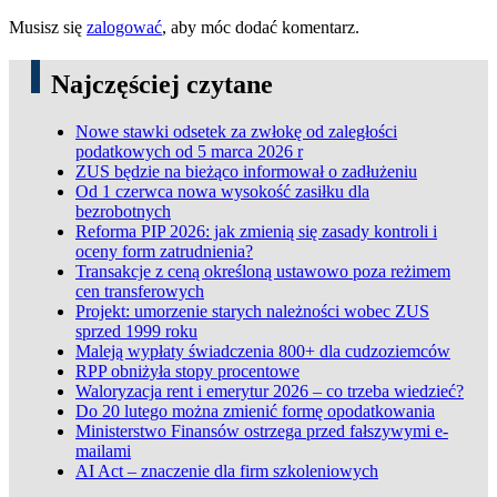
Musisz się
zalogować
, aby móc dodać komentarz.
Najczęściej czytane
Nowe stawki odsetek za zwłokę od zaległości
podatkowych od 5 marca 2026 r
ZUS będzie na bieżąco informował o zadłużeniu
Od 1 czerwca nowa wysokość zasiłku dla
bezrobotnych
Reforma PIP 2026: jak zmienią się zasady kontroli i
oceny form zatrudnienia?
Transakcje z ceną określoną ustawowo poza reżimem
cen transferowych
Projekt: umorzenie starych należności wobec ZUS
sprzed 1999 roku
Maleją wypłaty świadczenia 800+ dla cudzoziemców
RPP obniżyła stopy procentowe
Waloryzacja rent i emerytur 2026 – co trzeba wiedzieć?
Do 20 lutego można zmienić formę opodatkowania
Ministerstwo Finansów ostrzega przed fałszywymi e-
mailami
AI Act – znaczenie dla firm szkoleniowych