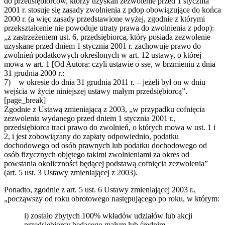
do przedsiębiorców, którzy uzyskali zezwolenie przed 1 stycznia
2001 r. stosuje się zasady zwolnienia z pdop obowiązujące do końca
2000 r. (a więc zasady przedstawione wyżej, zgodnie z którymi
przekształcenie nie powoduje utraty prawa do zwolnienia z pdop):
„z zastrzeżeniem ust. 6, przedsiębiorca, który posiada zezwolenie
uzyskane przed dniem 1 stycznia 2001 r. zachowuje prawo do
zwolnień podatkowych określonych w art. 12 ustawy, o której
mowa w art. 1 [Od Autora: czyli ustawie o sse, w brzmieniu z dnia
31 grudnia 2000 r.:
7) w okresie do dnia 31 grudnia 2011 r. – jeżeli był on w dniu
wejścia w życie niniejszej ustawy małym przedsiębiorcą”.
[page_break]
Zgodnie z Ustawą zmieniającą z 2003, „w przypadku cofnięcia
zezwolenia wydanego przed dniem 1 stycznia 2001 r.,
przedsiębiorca traci prawo do zwolnień, o których mowa w ust. 1 i
2, i jest zobowiązany do zapłaty odpowiednio, podatku
dochodowego od osób prawnych lub podatku dochodowego od
osób fizycznych objętego takimi zwolnieniami za okres od
powstania okoliczności będącej podstawą cofnięcia zezwolenia”
(art. 5 ust. 3 Ustawy zmieniającej z 2003).
Ponadto, zgodnie z art. 5 ust. 6 Ustawy zmieniającej 2003 r.,
„począwszy od roku obrotowego następującego po roku, w którym:
i) zostało zbytych 100% wkładów udziałów lub akcji
przedsiębiorcy będącego małym lub średnim