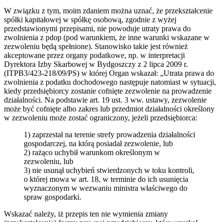
W związku z tym, moim zdaniem można uznać, że przekształcenie
spółki kapitałowej w spółkę osobową, zgodnie z wyżej
przedstawionymi przepisami, nie powoduje utraty prawa do
zwolnienia z pdop (pod warunkiem, że inne warunki wskazane w
zezwoleniu będą spełnione). Stanowisko takie jest również
akceptowane przez organy podatkowe, np. w interpretacji
Dyrektora Izby Skarbowej w Bydgoszczy z 2 lipca 2009 r.
(ITPB3/423-218/09/PS) w której Organ wskazał: „Utrata prawa do
zwolnienia z podatku dochodowego następuje natomiast w sytuacji,
kiedy przedsiębiorcy zostanie cofnięte zezwolenie na prowadzenie
działalności. Na podstawie art. 19 ust. 3 ww. ustawy, zezwolenie
może być cofnięte albo zakres lub przedmiot działalności określony
w zezwoleniu może zostać ograniczony, jeżeli przedsiębiorca:
1) zaprzestał na terenie strefy prowadzenia działalności
gospodarczej, na którą posiadał zezwolenie, lub
2) rażąco uchybił warunkom określonym w
zezwoleniu, lub
3) nie usunął uchybień stwierdzonych w toku kontroli,
o której mowa w art. 18, w terminie do ich usunięcia
wyznaczonym w wezwaniu ministra właściwego do
spraw gospodarki.
Wskazać należy, iż przepis ten nie wymienia zmiany