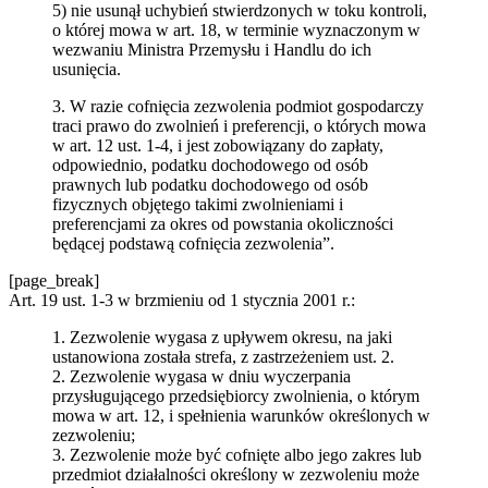
5) nie usunął uchybień stwierdzonych w toku kontroli,
o której mowa w art. 18, w terminie wyznaczonym w
wezwaniu Ministra Przemysłu i Handlu do ich
usunięcia.
3. W razie cofnięcia zezwolenia podmiot gospodarczy
traci prawo do zwolnień i preferencji, o których mowa
w art. 12 ust. 1-4, i jest zobowiązany do zapłaty,
odpowiednio, podatku dochodowego od osób
prawnych lub podatku dochodowego od osób
fizycznych objętego takimi zwolnieniami i
preferencjami za okres od powstania okoliczności
będącej podstawą cofnięcia zezwolenia”.
[page_break]
Art. 19 ust. 1-3 w brzmieniu od 1 stycznia 2001 r.:
1. Zezwolenie wygasa z upływem okresu, na jaki
ustanowiona została strefa, z zastrzeżeniem ust. 2.
2. Zezwolenie wygasa w dniu wyczerpania
przysługującego przedsiębiorcy zwolnienia, o którym
mowa w art. 12, i spełnienia warunków określonych w
zezwoleniu;
3. Zezwolenie może być cofnięte albo jego zakres lub
przedmiot działalności określony w zezwoleniu może