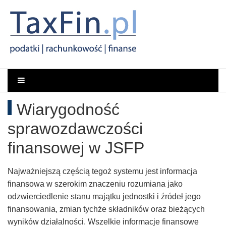
Rachunkowość,
Portal
dla
Podatki,
Wiarygodność
księgowych
VAT,
sprawozdawczości
Orzeczenia
finansowej w JSFP
NSA
Najważniejszą częścią tegoż systemu jest informacja
finansowa w szerokim znaczeniu rozumiana jako
i
odzwierciedlenie stanu majątku jednostki i źródeł jego
finansowania, zmian tychże składników oraz bieżących
WSA
wyników działalności. Wszelkie informacje finansowe