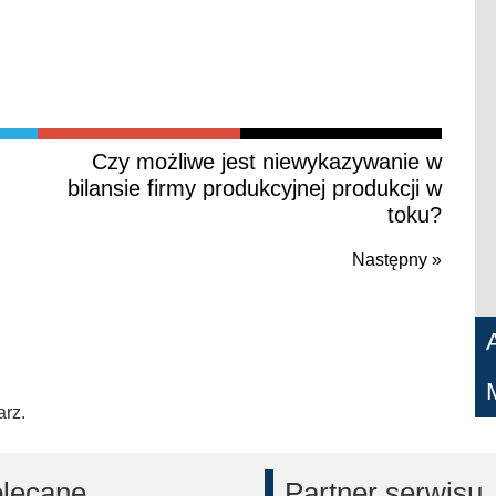
Czy możliwe jest niewykazywanie w
bilansie firmy produkcyjnej produkcji w
toku?
Następny »
Naste
post
arz.
lecane
Partner serwisu