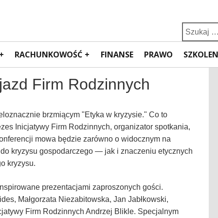
Search
for:
RACHUNKOWOŚĆ
FINANSE
PRAWO
SZKOLEN
Zjazd Firm Rodzinnych
loznacznie brzmiącym "Etyka w kryzysie." Co to
ezes Inicjatywy Firm Rodzinnych, organizator spotkania,
konferencji mowa będzie zarówno o widocznym na
ł do kryzysu gospodarczego — jak i znaczeniu etycznych
go kryzysu.
inspirowane prezentacjami zaproszonych gości.
ides, Małgorzata Niezabitowska, Jan Jabłkowski,
cjatywy Firm Rodzinnych Andrzej Blikle. Specjalnym