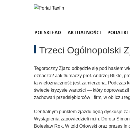
Rachunkowość,
Portal
dla
Podatki,
POLSKI ŁAD
AKTUALNOŚCI
PODATKI
księgowych
VAT,
Trzeci Ogólnopolski 
Orzeczenia
Tegoroczny Zjazd odbędzie się pod hasłem wie
NSA
oznacza? Jak tłumaczy prof. Andrzej Blikle, pr
ta wieloznaczność jest zamierzona. Podczas 
i
świecie kryzysie wartości — który doprowadzi
zachowań przedsiębiorców i firm, w obliczu te
WSA
Centralnym punktem zjazdu będą dyskusje za
–
Wystąpienia zapowiedzieli m.in. Dorota Simon
Bolesław Rok, Witold Orłowski oraz prezes Ini