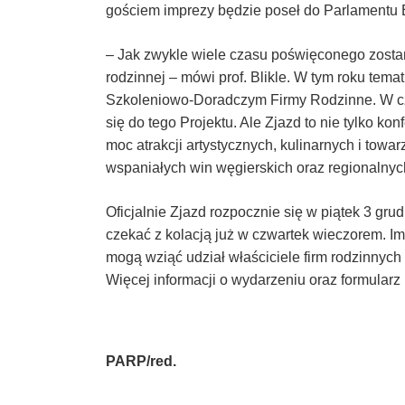
Taxfin.pl
gościem imprezy będzie poseł do Parlamentu 
– Jak zwykle wiele czasu poświęconego zostan
rodzinnej – mówi prof. Blikle. W tym roku tema
Szkoleniowo-Doradczym Firmy Rodzinne. W cz
się do tego Projektu. Ale Zjazd to nie tylko k
moc atrakcji artystycznych, kulinarnych i towa
wspaniałych win węgierskich oraz regionalnyc
Oficjalnie Zjazd rozpocznie się w piątek 3 gru
czekać z kolacją już w czwartek wieczorem. I
mogą wziąć udział właściciele firm rodzinnych
Więcej informacji o wydarzeniu oraz formularz 
PARP/red.