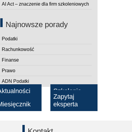
AI Act – znaczenie dla firm szkoleniowych
Najnowsze porady
Podatki
Rachunkowość
Finanse
Prawo
ADN Podatki
pny
Aktualności
Szkolenia
Zapytaj
Miesięcznik
eksperta
Kontakt