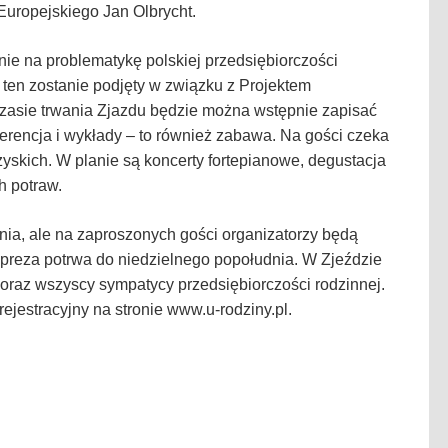
Europejskiego Jan Olbrycht.
ie na problematykę polskiej przedsiębiorczości
t ten zostanie podjęty w związku z Projektem
asie trwania Zjazdu będzie można wstępnie zapisać
onferencja i wykłady – to również zabawa. Na gości czeka
rzyskich. W planie są koncerty fortepianowe, degustacja
h potraw.
dnia, ale na zaproszonych gości organizatorzy będą
mpreza potrwa do niedzielnego popołudnia. W Zjeździe
 oraz wszyscy sympatycy przedsiębiorczości rodzinnej.
rejestracyjny na stronie www.u-rodziny.pl.