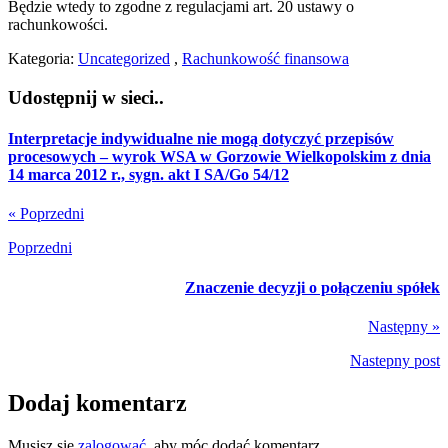
Będzie wtedy to zgodne z regulacjami art. 20 ustawy o
rachunkowości.
Kategoria:
Uncategorized
,
Rachunkowość finansowa
Udostępnij w sieci..
Interpretacje indywidualne nie mogą dotyczyć przepisów
procesowych – wyrok WSA w Gorzowie Wielkopolskim z dnia
14 marca 2012 r., sygn. akt I SA/Go 54/12
« Poprzedni
Poprzedni
Znaczenie decyzji o połączeniu spółek
Następny »
Nastepny post
Dodaj komentarz
Musisz się
zalogować
, aby móc dodać komentarz.