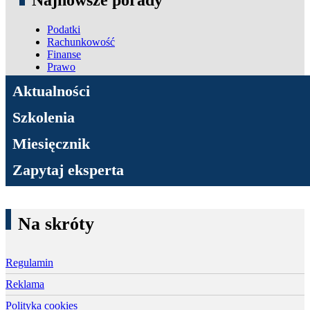
Najnowsze porady
Podatki
Rachunkowość
Finanse
Prawo
ADN Podatki
Aktualności
Szkolenia
Miesięcznik
Zapytaj eksperta
Na skróty
Regulamin
Reklama
Polityka cookies