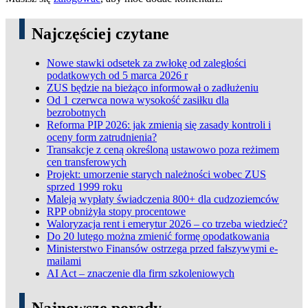
Najczęściej czytane
Nowe stawki odsetek za zwłokę od zaległości
podatkowych od 5 marca 2026 r
ZUS będzie na bieżąco informował o zadłużeniu
Od 1 czerwca nowa wysokość zasiłku dla
bezrobotnych
Reforma PIP 2026: jak zmienią się zasady kontroli i
oceny form zatrudnienia?
Transakcje z ceną określoną ustawowo poza reżimem
cen transferowych
Projekt: umorzenie starych należności wobec ZUS
sprzed 1999 roku
Maleją wypłaty świadczenia 800+ dla cudzoziemców
RPP obniżyła stopy procentowe
Waloryzacja rent i emerytur 2026 – co trzeba wiedzieć?
Do 20 lutego można zmienić formę opodatkowania
Ministerstwo Finansów ostrzega przed fałszywymi e-
mailami
AI Act – znaczenie dla firm szkoleniowych