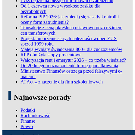
ZUS będzie na bieżąco informował o zadłużeniu
Od 1 czerwca nowa wysokość zasiłku dla
bezrobotnych
Reforma PIP 2026: jak zmienią się zasady kontroli i
oceny form zatrudnienia?
Transakcje z ceną określoną ustawowo poza reżimem
cen transferowych
Projekt: umorzenie starych należności wobec ZUS
sprzed 1999 roku
Maleją wypłaty świadczenia 800+ dla cudzoziemców
RPP obniżyła stopy procentowe
Waloryzacja rent i emerytur 2026 – co trzeba wiedzieć?
Do 20 lutego można zmienić formę opodatkowania
Ministerstwo Finansów ostrzega przed fałszywymi e-
mailami
AI Act – znaczenie dla firm szkoleniowych
Najnowsze porady
Podatki
Rachunkowość
Finanse
Prawo
ADN Podatki