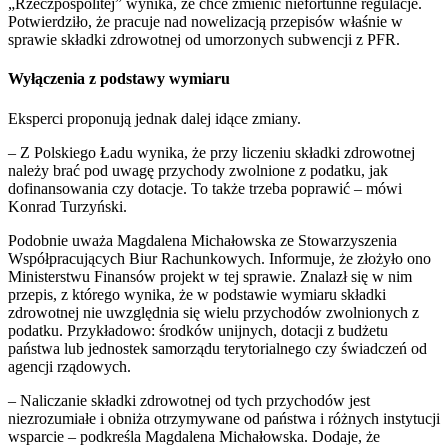
„Rzeczpospolitej” wynika, że chce zmienić niefortunne regulacje.
Potwierdziło, że pracuje nad nowelizacją przepisów właśnie w
sprawie składki zdrowotnej od umorzonych subwencji z PFR.
Wyłączenia z podstawy wymiaru
Eksperci proponują jednak dalej idące zmiany.
– Z Polskiego Ładu wynika, że przy liczeniu składki zdrowotnej
należy brać pod uwagę przychody zwolnione z podatku, jak
dofinansowania czy dotacje. To także trzeba poprawić – mówi
Konrad Turzyński.
Podobnie uważa Magdalena Michałowska ze Stowarzyszenia
Współpracujących Biur Rachunkowych. Informuje, że złożyło ono
Ministerstwu Finansów projekt w tej sprawie. Znalazł się w nim
przepis, z którego wynika, że w podstawie wymiaru składki
zdrowotnej nie uwzględnia się wielu przychodów zwolnionych z
podatku. Przykładowo: środków unijnych, dotacji z budżetu
państwa lub jednostek samorządu terytorialnego czy świadczeń od
agencji rządowych.
– Naliczanie składki zdrowotnej od tych przychodów jest
niezrozumiałe i obniża otrzymywane od państwa i różnych instytucji
wsparcie – podkreśla Magdalena Michałowska. Dodaje, że