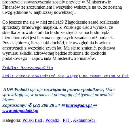
propozycje stowarzyszenia zostały przyjęte w Ministerstwie
Finansów ze zrozumieniem i wszystko wskazuje na to, że zostaną
uwzględnione w najbliższej nowelizacji.
Co jeszcze ma się w niej znaleźć? Złagodzenie zasad rozliczania
sprzedaży firmowego majątku. Z Polskiego Ładu wynika, że
składka zdrowotna od dochodu ze zbycia samochodu bądź
nieruchomości jest liczona na gorszych zasadach niż podatek.
Przedsiębiorca, licząc taki dochód, nie uwzględnia bowiem
amortyzacji z wcześniejszych lat. Ma się to zmienić, podstawa
wymiaru składki zdrowotnej będzie zbliżona do dochodu
podatkowego – zapowiada Ministerstwo Finansów.
Źródło: Rzeczpospolita
Jeśli chcesz dowiedzieć się więcej na temat zmian w Pol
ADN Podatki
oferuje
rozwiązania prawno-podatkowe,
które
sprawdzają się w praktyce i pomagają efektywniej prowadzić
biznes.
Zapraszamy! ✆ (22) 208 28 54
✉
biuro@adn.pl
⇒
www.adnpodatki.pl
Kategoria:
Polski Ład
,
Podatki
,
PIT
,
Aktualności