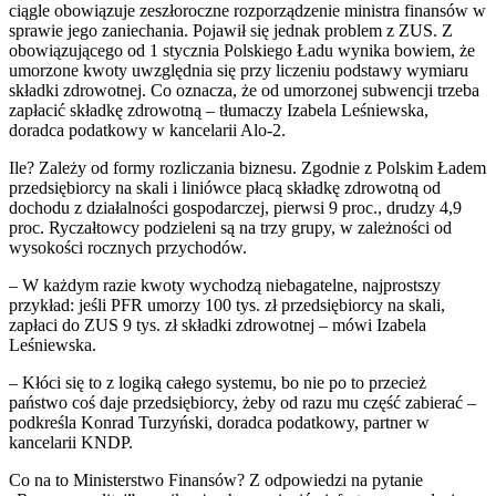
ciągle obowiązuje zeszłoroczne rozporządzenie ministra finansów w
sprawie jego zaniechania. Pojawił się jednak problem z ZUS. Z
obowiązującego od 1 stycznia Polskiego Ładu wynika bowiem, że
umorzone kwoty uwzględnia się przy liczeniu podstawy wymiaru
składki zdrowotnej. Co oznacza, że od umorzonej subwencji trzeba
zapłacić składkę zdrowotną – tłumaczy Izabela Leśniewska,
doradca podatkowy w kancelarii Alo-2.
Ile? Zależy od formy rozliczania biznesu. Zgodnie z Polskim Ładem
przedsiębiorcy na skali i liniówce płacą składkę zdrowotną od
dochodu z działalności gospodarczej, pierwsi 9 proc., drudzy 4,9
proc. Ryczałtowcy podzieleni są na trzy grupy, w zależności od
wysokości rocznych przychodów.
– W każdym razie kwoty wychodzą niebagatelne, najprostszy
przykład: jeśli PFR umorzy 100 tys. zł przedsiębiorcy na skali,
zapłaci do ZUS 9 tys. zł składki zdrowotnej – mówi Izabela
Leśniewska.
– Kłóci się to z logiką całego systemu, bo nie po to przecież
państwo coś daje przedsiębiorcy, żeby od razu mu część zabierać –
podkreśla Konrad Turzyński, doradca podatkowy, partner w
kancelarii KNDP.
Co na to Ministerstwo Finansów? Z odpowiedzi na pytanie