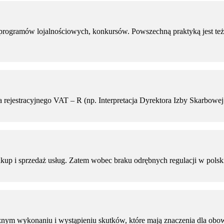
 programów lojalnościowych, konkursów. Powszechną praktyką jest t
a rejestracyjnego VAT – R (np. Interpretacja Dyrektora Izby Skarbowej 
up i sprzedaż usług. Zatem wobec braku odrębnych regulacji w polskiej
znym wykonaniu i wystąpieniu skutków, które mają znaczenia dla obo