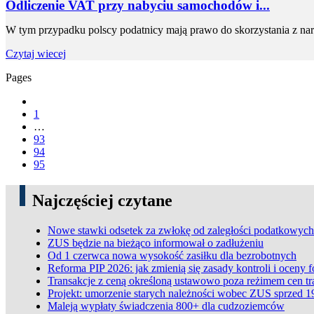
Odliczenie VAT przy nabyciu samochodów i...
W tym przypadku polscy podatnicy mają prawo do skorzystania z nar
Czytaj wiecej
Pages
1
…
93
94
95
Najczęściej czytane
Nowe stawki odsetek za zwłokę od zaległości podatkowych
ZUS będzie na bieżąco informował o zadłużeniu
Od 1 czerwca nowa wysokość zasiłku dla bezrobotnych
Reforma PIP 2026: jak zmienią się zasady kontroli i oceny 
Transakcje z ceną określoną ustawowo poza reżimem cen t
Projekt: umorzenie starych należności wobec ZUS sprzed 1
Maleją wypłaty świadczenia 800+ dla cudzoziemców