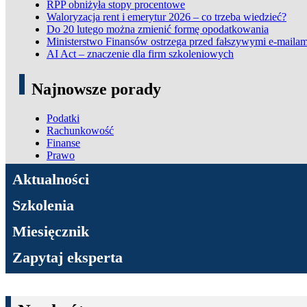
RPP obniżyła stopy procentowe
Waloryzacja rent i emerytur 2026 – co trzeba wiedzieć?
Do 20 lutego można zmienić formę opodatkowania
Ministerstwo Finansów ostrzega przed fałszywymi e-mailam
AI Act – znaczenie dla firm szkoleniowych
Najnowsze porady
Podatki
Rachunkowość
Finanse
Prawo
ADN Podatki
Aktualności
Szkolenia
Miesięcznik
Zapytaj eksperta